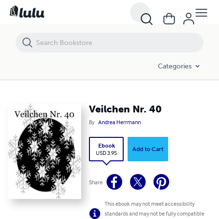
Veilchen Nr. 40
Categories
Veilchen Nr. 40
By
Andrea Herrmann
Ebook
Add to Cart
USD 3.95
Share
This ebook may not meet accessibility
standards and may not be fully compatible