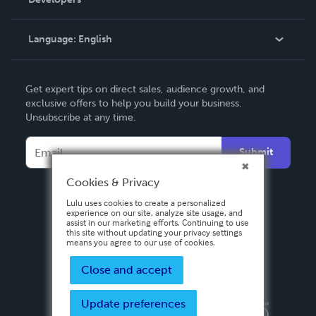
Podcast
Knowledge Base
Language:
English
Contact Support
English
Get expert tips on direct sales, audience growth, and
Deutsch
exclusive offers to help you build your business.
Unsubscribe at any time.
Français
Italiano
Submit
Español
Cookies & Privacy
Lulu uses cookies to create a personalized
experience on our site, analyze site usage, and
assist in our marketing efforts. Continuing to use
this site without updating your privacy settings
means you agree to our use of cookies.
Close and accept
Update preferences
Privacy Policy
Terms & Conditions
Security