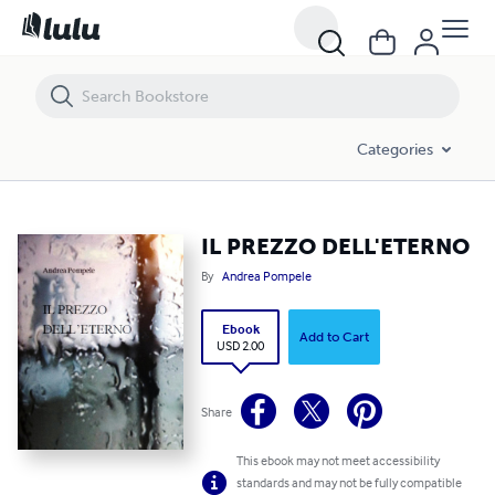
IL PREZZO DELL'ETERNO
Categories
IL PREZZO DELL'ETERNO
By
Andrea Pompele
Ebook
Add to Cart
USD 2.00
Share
This ebook may not meet accessibility
standards and may not be fully compatible