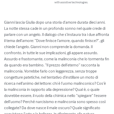
with assistive technologies.
Gianni lascia Giulia dopo una storia d’amore durata dieci anni. 
La notte stessa cade in un profondo sonno nel quale crede di 
parlare con un angelo. Il dialogo che s’instaura tra i due affronta 
il tema dell’amore: “Dove finisce l’amore, quando finisce?”, gli 
chiede l’angelo. Gianni non comprende la domanda. Il 
confronto, in tutte le sue implicazioni, gli appare assurdo. 
Assurdo e frastornante, come la malinconia che lo tormenta fin 
da quando era bambino. “Il prezzo dell’eterno” racconta la 
malinconia. Vorrebbe farlo con leggerezza, senza troppe 
congetture patetiche, nel tentativo d’instillare un moto di 
ricerca nell’animo del lettore: chi è l’uomo malinconico? Cos’è 
la malinconia in rapporto alla depressione? Qual è, o quale 
dovrebbe essere, il ruolo della chimica nello “spiegare” l’essere 
dell’uomo? Perché narcisismo e malinconia sono spesso così 
collegate? Da dove nasce il male oscuro? Quale significato 
acquistano l’arte e la bellezza, in riferimento alla natura 