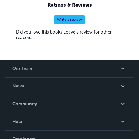
Ratings & Reviews
Write a review
Did you love this book? Leave a review for other
readers!
Our Team
About Us
News
Careers
In The News
Community
Events
Blog
Help
Videos
Order Lookup
Developers