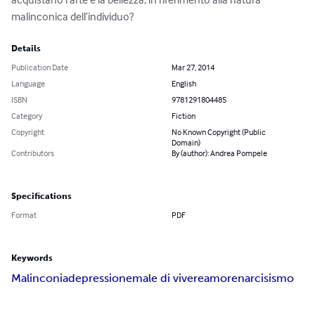
malinconica dell’individuo?
Details
Publication Date
Mar 27, 2014
Language
English
ISBN
9781291804485
Category
Fiction
Copyright
No Known Copyright (Public
Domain)
Contributors
By (author): Andrea Pompele
Specifications
Format
PDF
Keywords
Malinconia
depressione
male di vivere
amore
narcisismo