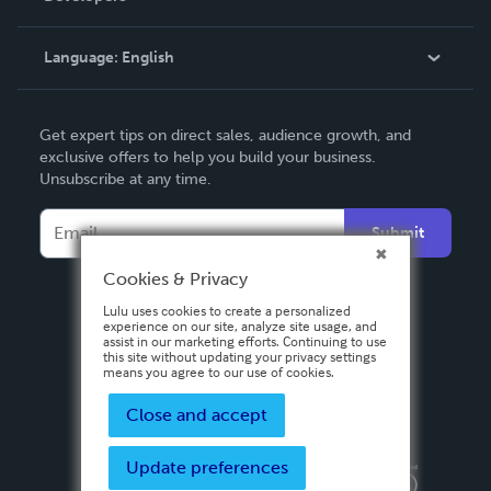
Knowledge Base
Language:
English
Contact Support
English
Get expert tips on direct sales, audience growth, and
Deutsch
exclusive offers to help you build your business.
Unsubscribe at any time.
Français
Italiano
Submit
Español
Cookies & Privacy
Lulu uses cookies to create a personalized
experience on our site, analyze site usage, and
assist in our marketing efforts. Continuing to use
this site without updating your privacy settings
means you agree to our use of cookies.
Close and accept
Update preferences
Privacy Policy
Terms & Conditions
Security