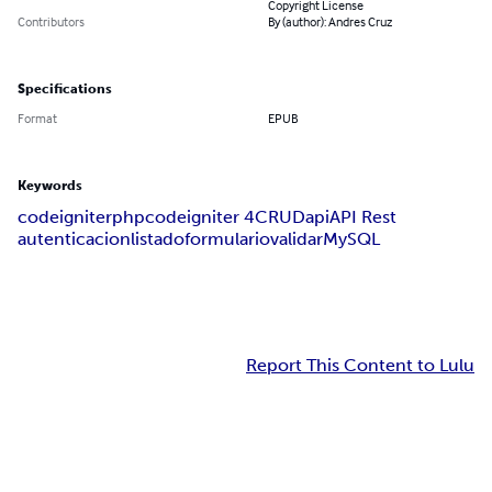
Copyright License
Contributors
By (author): Andres Cruz
Specifications
Format
EPUB
Keywords
codeigniter
php
codeigniter 4
CRUD
api
API Rest
autenticacion
listado
formulario
validar
MySQL
Report This Content to Lulu