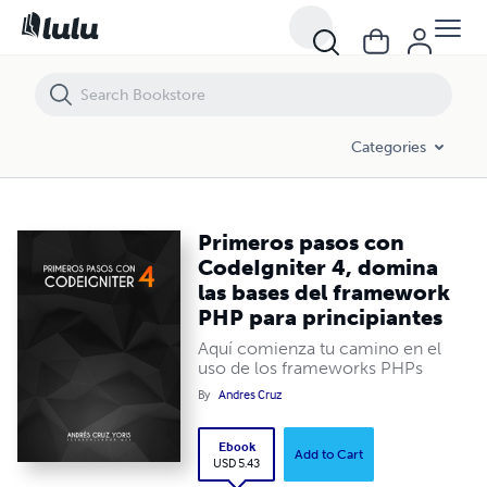
Primeros pasos con CodeIgniter 4, domina las bases del framework P
Categories
Primeros pasos con
CodeIgniter 4, domina
las bases del framework
PHP para principiantes
Aquí comienza tu camino en el
uso de los frameworks PHPs
By
Andres Cruz
Ebook
Add to Cart
USD 5.43