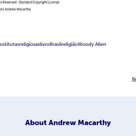
ts Reserved - Standard Copyright License
hor): Andrew Macarthy
ostitutas
religiosas
livro
Brasil
religião
Woody Allen
R
About
Andrew Macarthy