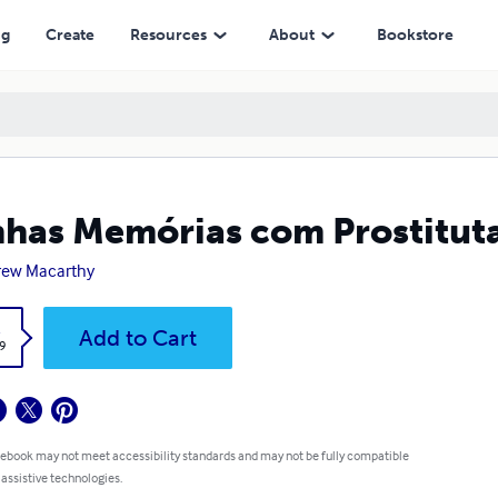
ng
Create
Resources
About
Bookstore
has Memórias com Prostituta
rew Macarthy
k
Add to Cart
9
 ebook may not meet accessibility standards and may not be fully compatible
 assistive technologies.