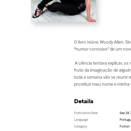
O livro reúne, Woody Allen, Sin
"humor corrosivo" de um novo 
 A ciência tentara explicar, os religiosos vão tentar me colocar no fogo do inferno, os céticos continuarão dizendo que tudo é 
fruto da imaginação de algué
toda a semana vão se reunir e 
prostituir meu nome e minha 
Details
Publication Date
Sep 28,
Language
Portugu
Category
Fiction