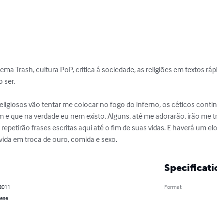
ema Trash, cultura PoP, critica á sociedade, as religiões em textos ráp
ser.

m e que na verdade eu nem existo. Alguns, até me adorarão, irão me
repetirão frases escritas aqui até o fim de suas vidas. E haverá um e
vida em troca de ouro, comida e sexo.
Specificati
 2011
Format
ese