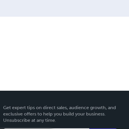
Get expert tips on direct sales, audience growth, and
exclusive offers to help you build your business.
Unsubscribe at any time.