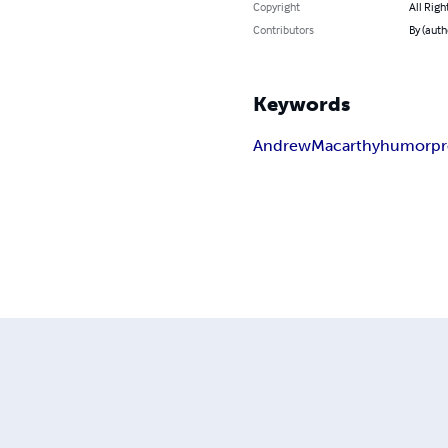
Copyright
All Righ
Contributors
By (aut
Keywords
Andrew
Macarthy
humor
pr