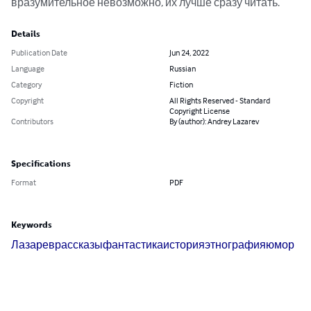
вразумительное невозможно, их лучше сразу читать.
Details
Publication Date
Jun 24, 2022
Language
Russian
Category
Fiction
Copyright
All Rights Reserved - Standard
Copyright License
Contributors
By (author): Andrey Lazarev
Specifications
Format
PDF
Keywords
Лазарев
рассказы
фантастика
история
этнография
юмор