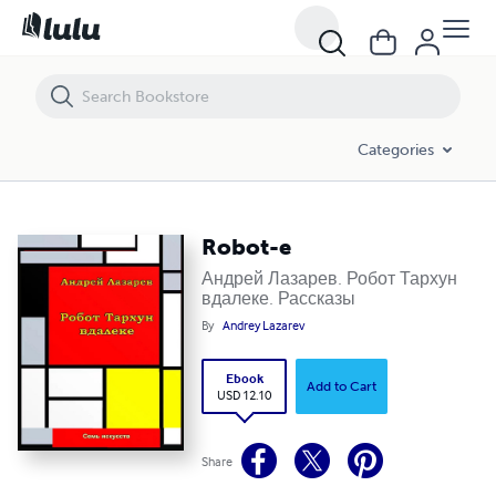
Robot-e
Categories
Robot-e
Андрей Лазарев. Робот Тархун
вдалеке. Рассказы
By
Andrey Lazarev
Ebook
Add to Cart
USD 12.10
Share