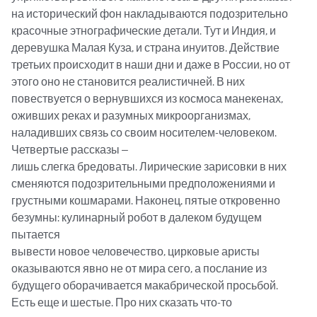
на исторический фон накладываются подозрительно 
красочные этнографические детали. Тут и Индия, и 
деревушка Малая Куза, и страна инуитов. Действие 
третьих происходит в наши дни и даже в России, но от 
этого оно не становится реалистичней. В них 
повествуется о вернувшихся из космоса манекенах, 
оживших реках и разумных микроорганизмах, 
наладивших связь со своим носителем-человеком. 
Четвертые рассказы –

лишь слегка бредоваты. Лирические зарисовки в них 
сменяются подозрительными предположениями и

грустными кошмарами. Наконец, пятые откровенно 
безумны: кулинарный робот в далеком будущем 
пытается

вывести новое человечество, цирковые аристы 
оказываются явно не от мира сего, а послание из 
будущего оборачивается макабрической просьбой. 
Есть еще и шестые. Про них сказать что-то 