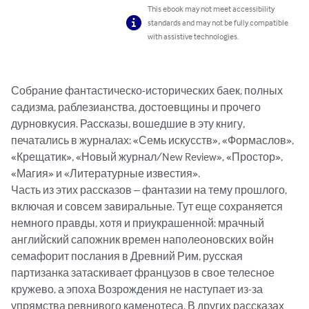
This ebook may not meet accessibility
standards and may not be fully compatible
with assistive technologies.
Собрание фантастическо-исторических баек, полных 
садизма, раблезианства, достоевщины и прочего 
дурновкусия. Рассказы, вошедшие в эту книгу, 
печатались в журналах: «Семь искусств», «Формаслов», 
«Крещатик», «Новый журнал/New Review», «Простор», 
«Магия» и «Литературные известия».

Часть из этих рассказов – фантазии на тему прошлого, 
включая и совсем завиральные. Тут еще сохраняется

немного правды, хотя и приукрашенной: мрачный 
английский сапожник времен наполеоновских войн

семафорит послания в Древний Рим, русская 
партизанка затаскивает французов в свое телесное 
кружево, а эпоха Возрождения не наступает из-за 
упрямства ревнивого каменотеса. В других рассказах 