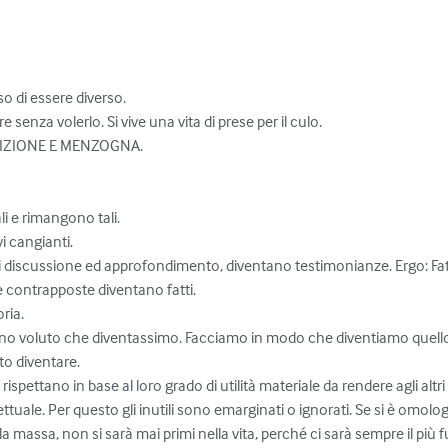
 di essere diverso.

 senza volerlo. Si vive una vita di prese per il culo.

IZIONE E MENZOGNA.

li e rimangono tali. 

i cangianti.

 discussione ed approfondimento, diventano testimonianze. Ergo: Fatti
 contrapposte diventano fatti. 

ia.

anno voluto che diventassimo. Facciamo in modo che diventiamo quel
o diventare.

rispettano in base al loro grado di utilità materiale da rendere agli altri
ettuale. Per questo gli inutili sono emarginati o ignorati. Se si è omolo
alla massa, non si sarà mai primi nella vita, perché ci sarà sempre il più f