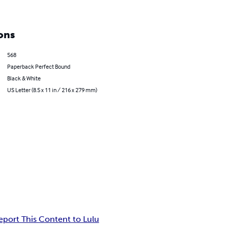
ons
568
Paperback Perfect Bound
Black & White
US Letter (8.5 x 11 in / 216 x 279 mm)
eport This Content to Lulu