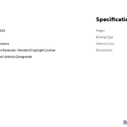
Specificati
2022
Pages
Binding Type
Science
Interior Color
ts Reserved - Standard Copyright License
Dimensions
or): Antonio Giangrande
R