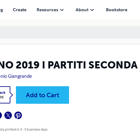
ng
Create
Resources
About
Bookstore
NO 2019 I PARTITI SECONDA
nio Giangrande
ack
Add to Cart
.98
lly printed in 3 - 5 business days