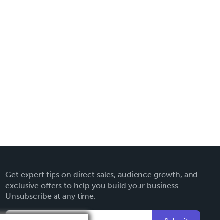
Get expert tips on direct sales, audience growth, and
exclusive offers to help you build your business.
Unsubscribe at any time.