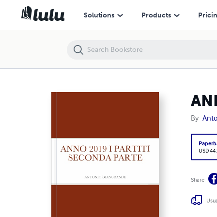
ANNO 2019 I PARTITI SECONDA PARTE
Solutions
Products
Prici
AN
By
Anto
Paperb
USD 44
Share
Usua