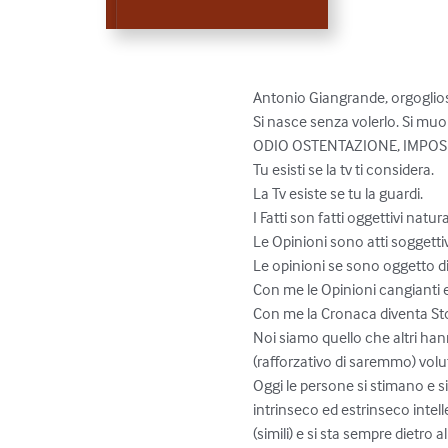
Antonio Giangrande, orgoglioso
Si nasce senza volerlo. Si muore
ODIO OSTENTAZIONE, IMPOS
Tu esisti se la tv ti considera. 

La Tv esiste se tu la guardi.

I Fatti son fatti oggettivi natura
Le Opinioni sono atti soggettiv
Le opinioni se sono oggetto di
Con me le Opinioni cangianti e
Con me la Cronaca diventa Stor
Noi siamo quello che altri h
(rafforzativo di saremmo) volut
Oggi le persone si stimano e si 
intrinseco ed estrinseco intell
(simili) e si sta sempre dietro 