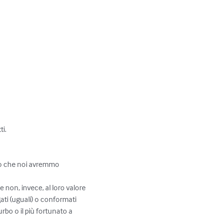
. 

lo che noi avremmo 
 e non, invece, al loro valore 
gati (uguali) o conformati 
urbo o il più fortunato a 