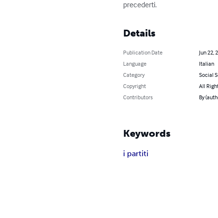
precederti.
Details
Publication Date
Jun 22, 
Language
Italian
Category
Social 
Copyright
All Righ
Contributors
By (auth
Keywords
i partiti