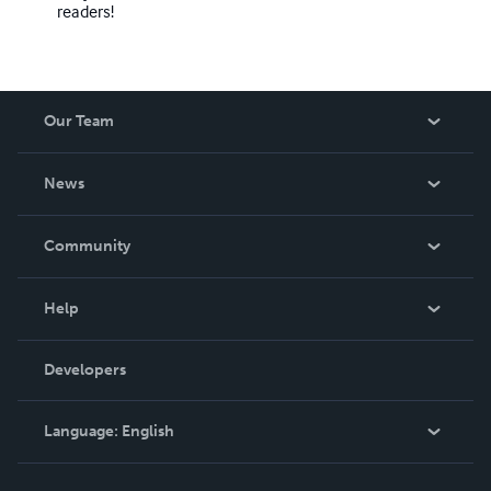
readers!
Our Team
About Us
News
Careers
In The News
Community
Events
Blog
Help
Videos
Order Lookup
Developers
Podcast
Knowledge Base
Language:
English
Contact Support
English