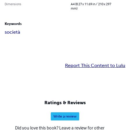
Dimensions
A4 (8.27 x 11.69 in / 210 x 297
mm)
Keywords
società
Report This Content to Lulu
Ratings & Reviews
Write a review
Did you love this book? Leave a review for other