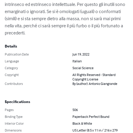
intrinseco ed estrinseco intellettuale. Per questo gli inutili sono 
emarginati o ignorati. Se si è omologati (uguali) o conformati 
(simili) e si sta sempre dietro alla massa, non si sarà mai primi 
nella vita, perché ci sarà sempre il più furbo o il più fortunato a 
precederti.
Details
Publication Date
Jun 19, 2022
Language
Italian
Category
Social Science
Copyright
All Rights Reserved - Standard
Copyright License
Contributors
By (author): Antonio Giangrande
Specifications
Pages
506
Binding Type
Paperback Perfect Bound
Interior Color
Black & White
Dimensions
US Letter (8.5 x 11 in / 216 x 279