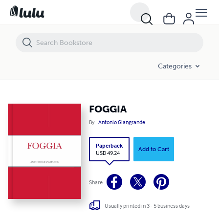
FOGGIA
Categories
FOGGIA
By
Antonio Giangrande
Paperback
Add to Cart
USD 49.24
Share
Usually printed in 3 - 5 business days