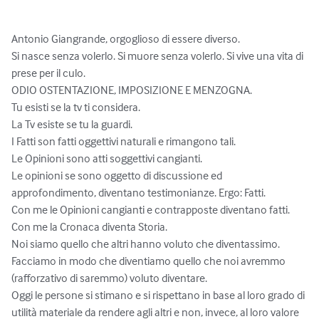
Antonio Giangrande, orgoglioso di essere diverso.

Si nasce senza volerlo. Si muore senza volerlo. Si vive una vita di 
prese per il culo.

ODIO OSTENTAZIONE, IMPOSIZIONE E MENZOGNA.

Tu esisti se la tv ti considera. 

La Tv esiste se tu la guardi.

I Fatti son fatti oggettivi naturali e rimangono tali. 

Le Opinioni sono atti soggettivi cangianti.

Le opinioni se sono oggetto di discussione ed 
approfondimento, diventano testimonianze. Ergo: Fatti. 

Con me le Opinioni cangianti e contrapposte diventano fatti. 

Con me la Cronaca diventa Storia.

Noi siamo quello che altri hanno voluto che diventassimo. 
Facciamo in modo che diventiamo quello che noi avremmo 
(rafforzativo di saremmo) voluto diventare.

Oggi le persone si stimano e si rispettano in base al loro grado di 
utilità materiale da rendere agli altri e non, invece, al loro valore 