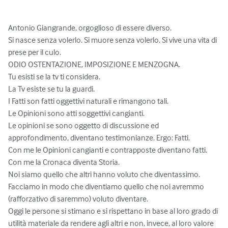
Antonio Giangrande, orgoglioso di essere diverso.

Si nasce senza volerlo. Si muore senza volerlo. Si vive una vita di 
prese per il culo.

ODIO OSTENTAZIONE, IMPOSIZIONE E MENZOGNA.

Tu esisti se la tv ti considera. 

La Tv esiste se tu la guardi.

I Fatti son fatti oggettivi naturali e rimangono tali. 

Le Opinioni sono atti soggettivi cangianti.

Le opinioni se sono oggetto di discussione ed 
approfondimento, diventano testimonianze. Ergo: Fatti. 

Con me le Opinioni cangianti e contrapposte diventano fatti. 

Con me la Cronaca diventa Storia.

Noi siamo quello che altri hanno voluto che diventassimo. 
Facciamo in modo che diventiamo quello che noi avremmo 
(rafforzativo di saremmo) voluto diventare.

Oggi le persone si stimano e si rispettano in base al loro grado di 
utilità materiale da rendere agli altri e non, invece, al loro valore 