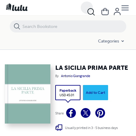
LA SICILIA PRIMA PARTE
Categories
LA SICILIA PRIMA PARTE
By
Antonio Giangrande
Paperback
Add to Cart
USD 45.01
Share
Usually printed in 3 - 5 business days