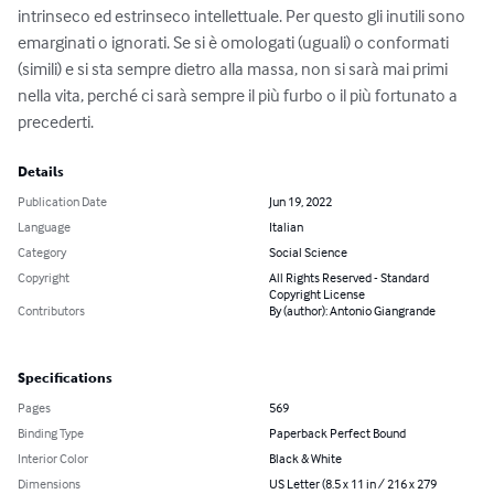
intrinseco ed estrinseco intellettuale. Per questo gli inutili sono 
emarginati o ignorati. Se si è omologati (uguali) o conformati 
(simili) e si sta sempre dietro alla massa, non si sarà mai primi 
nella vita, perché ci sarà sempre il più furbo o il più fortunato a 
precederti.
Details
Publication Date
Jun 19, 2022
Language
Italian
Category
Social Science
Copyright
All Rights Reserved - Standard
Copyright License
Contributors
By (author): Antonio Giangrande
Specifications
Pages
569
Binding Type
Paperback Perfect Bound
Interior Color
Black & White
Dimensions
US Letter (8.5 x 11 in / 216 x 279