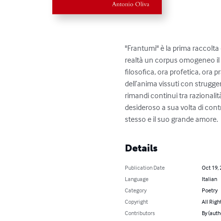
"Frantumi" è la prima raccolta 
realtà un corpus omogeneo il c
filosofica, ora profetica, ora 
dell’anima vissuti con strugg
rimandi continui tra razionalit
desideroso a sua volta di con
stesso e il suo grande amore.
Details
Publication Date
Oct 19,
Language
Italian
Category
Poetry
Copyright
All Righ
Contributors
By (auth