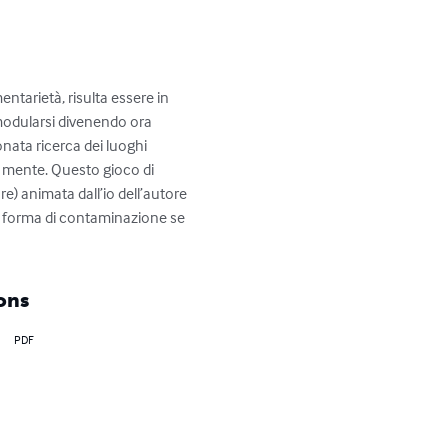
entarietà, risulta essere in 
modularsi divenendo ora 
onata ricerca dei luoghi 
a mente. Questo gioco di 
e) animata dall’io dell’autore 
ni forma di contaminazione se 
ons
PDF