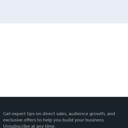
Get expert tips on direct sales, audience growth, and
exclusive offers to help you build your business.
Unsubscribe at any time.