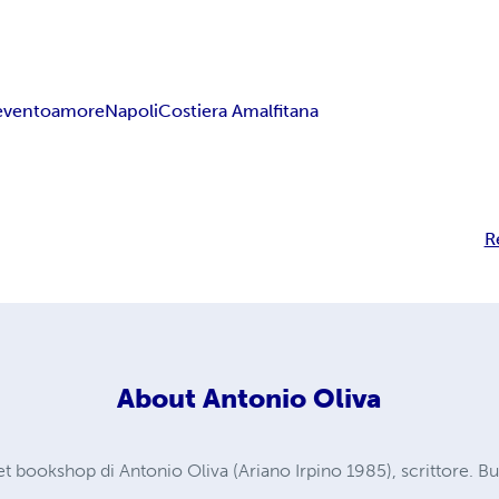
evento
amore
Napoli
Costiera Amalfitana
R
About
Antonio Oliva
et bookshop di Antonio Oliva (Ariano Irpino 1985), scrittore. 