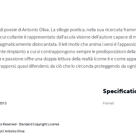
di poesie di Antonio Oliva. La silloge poetica, nella sua ricercata framm
ui collante è rappresentato dall’acuta visione dell’autore capace di 
pragmaticamente disincantata. Il leit motiv che anima i versi è l’appassi
ente rimpianto a cui si contrappongono sempre le predisposizioni dell
à e passione offre una doppia lettura della realtà (come è e come appar
trapporsi, quasi difendersi, da ciò che lo circonda proteggendo da og
Specificati
 2013
Format
ts Reserved - Standard Copyright License
or): Antonio Oliva