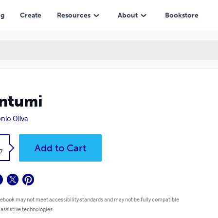
ng
Create
Resources
About
Bookstore
ntumi
nio Oliva
k
Add to Cart
7
 ebook may not meet accessibility standards and may not be fully compatible
 assistive technologies.