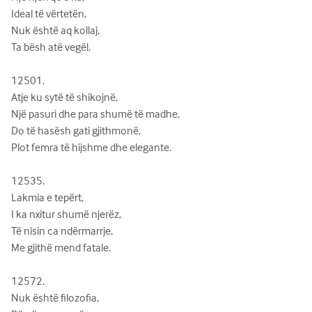
Ideal të vërtetën,

Nuk është aq kollaj,

Ta bësh atë vegël.

12501.              

Atje ku sytë të shikojnë,

Një pasuri dhe para shumë të madhe,

Do të hasësh gati gjithmonë,

Plot femra të hijshme dhe elegante.

12535.              

Lakmia e tepërt,

I ka nxitur shumë njerëz,

Të nisin ca ndërmarrje,

Me gjithë mend fatale.

12572.              

Nuk është filozofia,
