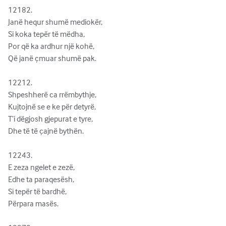
12182.              

Janë hequr shumë mediokër,

Si koka tepër të mëdha,

Por që ka ardhur një kohë,

Që janë çmuar shumë pak.

12212.              

Shpeshherë ca rrëmbythje,

Kujtojnë se e ke për detyrë,

T’i dëgjosh gjepurat e tyre,

Dhe të të çajnë bythën.

12243.              

E zeza ngelet e zezë,

Edhe ta paraqesësh,

Si tepër të bardhë,

Përpara masës.
