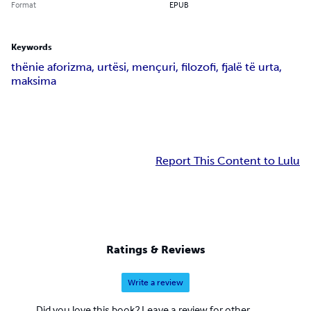
Format
EPUB
Keywords
thënie aforizma, urtësi, mençuri, filozofi, fjalë të urta,
maksima
Report This Content to Lulu
Ratings & Reviews
Write a review
Did you love this book? Leave a review for other