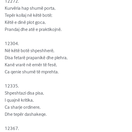
12272.              

Kurvëria hap shumë porta,

Tepër kollaj në këtë botë;

Këtë e dinë plot goca,

Prandaj dhe atë e praktikojnë.

12304.              

Në këtë botë shpeshherë,

Disa fetarë prapanikë dhe plehra,

Kanë vrarë në emër të fesë,

Ca qenie shumë të mprehta.

12335.              

Shpeshtazi disa pisa,

I quajnë kritika,

Ca sharje ordinere,

Dhe tepër dashakeqe.

12367.              
