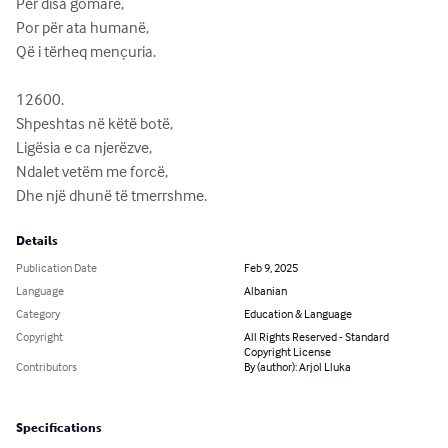
Për disa gomarë,

Por për ata humanë,

Që i tërheq mençuria.

12600.              

Shpeshtas në këtë botë,

Ligësia e ca njerëzve,

Ndalet vetëm me forcë,

Dhe një dhunë të tmerrshme.
Details
Publication Date
Feb 9, 2025
Language
Albanian
Category
Education & Language
Copyright
All Rights Reserved - Standard
Copyright License
Contributors
By (author): Arjol Lluka
Specifications