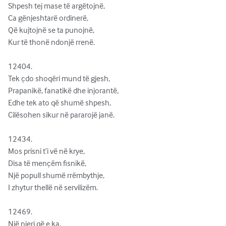
Shpesh tej mase të argëtojnë,

Ca gënjeshtarë ordinerë,

Që kujtojnë se ta punojnë,

Kur të thonë ndonjë rrenë.

12404.              

Tek çdo shoqëri mund të gjesh,

Prapanikë, fanatikë dhe injorantë,

Edhe tek ato që shumë shpesh,

Cilësohen sikur në pararojë janë.

12434.              

Mos prisni t’i vë në krye,

Disa të mençëm fisnikë,

Një popull shumë rrëmbythje,

I zhytur thellë në servilizëm.

12469.              

Një njeri që e ka,
