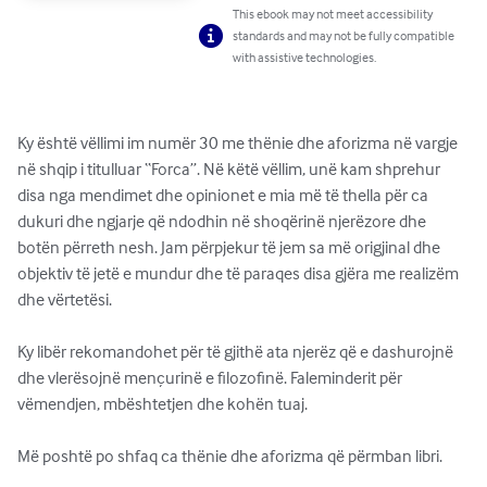
This ebook may not meet accessibility
standards and may not be fully compatible
with assistive technologies.
Ky është vëllimi im numër 30 me thënie dhe aforizma në vargje 
në shqip i titulluar “Forca”. Në këtë vëllim, unë kam shprehur 
disa nga mendimet dhe opinionet e mia më të thella për ca 
dukuri dhe ngjarje që ndodhin në shoqërinë njerëzore dhe 
botën përreth nesh. Jam përpjekur të jem sa më origjinal dhe 
objektiv të jetë e mundur dhe të paraqes disa gjëra me realizëm 
dhe vërtetësi.

Ky libër rekomandohet për të gjithë ata njerëz që e dashurojnë 
dhe vlerësojnë mençurinë e filozofinë. Faleminderit për 
vëmendjen, mbështetjen dhe kohën tuaj.

Më poshtë po shfaq ca thënie dhe aforizma që përmban libri. 
