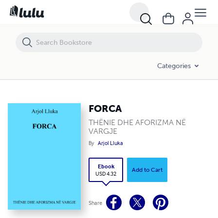
FORCA
Categories
FORCA
THËNIE DHE AFORIZMA NË
VARGJE
By
Arjol Lluka
Ebook
Add to Cart
USD 4.32
Share