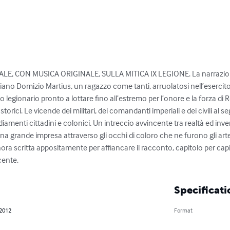
, CON MUSICA ORIGINALE, SULLA MITICA IX LEGIONE. La narrazione del
driano Domizio Martius, un ragazzo come tanti, arruolatosi nell’eserc
o legionario pronto a lottare fino all’estremo per l’onore e la forza di
torici. Le vicende dei militari, dei comandanti imperiali e dei civili al s
diamenti cittadini e colonici. Un intreccio avvincente tra realtà ed inve
 una grande impresa attraverso gli occhi di coloro che ne furono gli artef
ra scritta appositamente per affiancare il racconto, capitolo per capi
cente.
Specificati
 2012
Format