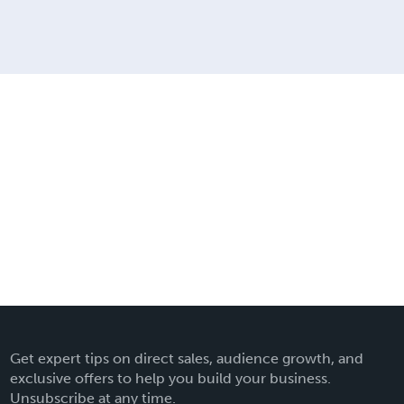
Get expert tips on direct sales, audience growth, and
exclusive offers to help you build your business.
Unsubscribe at any time.