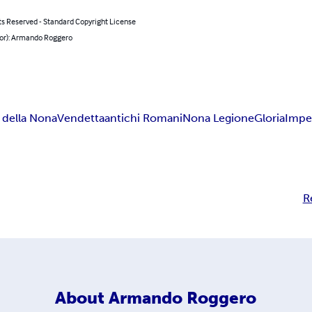
ts Reserved - Standard Copyright License
hor): Armando Roggero
 della Nona
Vendetta
antichi Romani
Nona Legione
Gloria
Impe
R
About
Armando Roggero