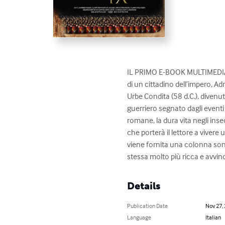
IL PRIMO E-BOOK MULTIMEDIALE
di un cittadino dell’impero, A
Urbe Condita (58 d.C.), divenut
guerriero segnato dagli eventi s
romane, la dura vita negli inse
che porterà il lettore a vivere
viene fornita una colonna sono
stessa molto più ricca e avvin
Details
Publication Date
Nov 27,
Language
Italian