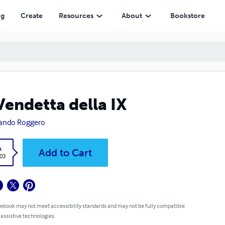
ng
Create
Resources
About
Bookstore
Vendetta della IX
ando Roggero
k
Add to Cart
.03
 ebook may not meet accessibility standards and may not be fully compatible
 assistive technologies.