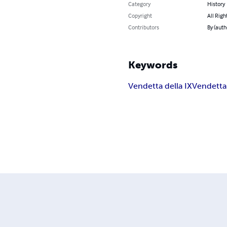
Category
History
Copyright
All Righ
Contributors
By (aut
Keywords
Vendetta della IX
Vendetta