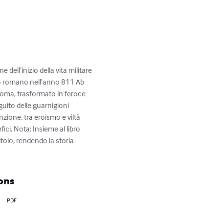
l’inizio della vita militare 
ito romano nell’anno 811 Ab 
 Roma, trasformato in feroce 
eguito delle guarnigioni 
nzione, tra eroismo e viltà 
ici. Nota: Insieme al libro 
tolo, rendendo la storia 
ons
PDF