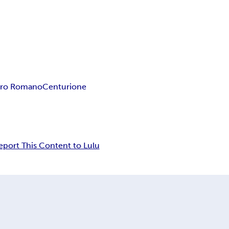
ro Romano
Centurione
eport This Content to Lulu