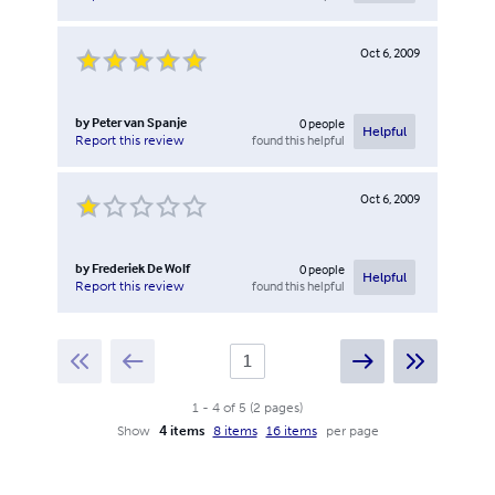
Oct 6, 2009
by
Peter van Spanje
0
people
Helpful
found this helpful
Report this review
Oct 6, 2009
by
Frederiek De Wolf
0
people
Helpful
found this helpful
Report this review
1
-
4
of
5
(
2
pages
)
Show
4 items
8 items
16 items
per page