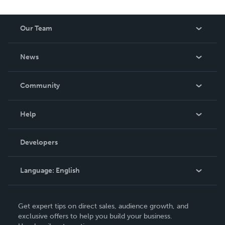
Our Team
About Us
News
Careers
In The News
Community
Events
Blog
Help
Videos
Order Lookup
Developers
Podcast
Knowledge Base
Language:
English
Contact Support
English
Get expert tips on direct sales, audience growth, and
Deutsch
exclusive offers to help you build your business.