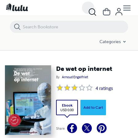
De wet op internet
Categories
De wet op internet
By
Arnoud Engelfriet
4
ratings
Ebook
Add to Cart
USD 0.00
Share