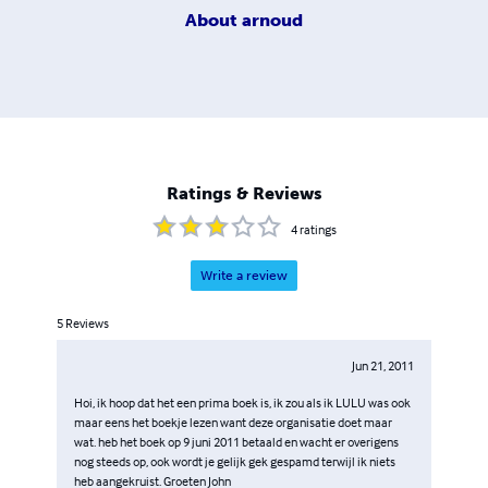
About
arnoud
Ratings & Reviews
4
ratings
Write a review
5
Reviews
Jun 21, 2011
Hoi, ik hoop dat het een prima boek is, ik zou als ik LULU was ook
maar eens het boekje lezen want deze organisatie doet maar
wat. heb het boek op 9 juni 2011 betaald en wacht er overigens
nog steeds op, ook wordt je gelijk gek gespamd terwijl ik niets
heb aangekruist. Groeten John