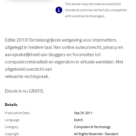
This ebook may not meet accessibility
standards and may not be fully compatible
with assistive technologies.
Editie 2010! De belangrijkste wetgeving voor internetters, 
uitgelegd in heldere taal. Van online auteursrecht, privacy en 
aansprakelijkheid van bloggers en forumsites tot 
computercriminaliteit en eigendom in virtuele werelden. Met 
uitgebreid overzicht van

relevante rechtspraak.

Ebook is nu GRATIS.
Details
Publication Date
Sep 29, 2011
Language
Dutch
Category
Computers & Technology
Copyright
All Rights Reserved - Standard