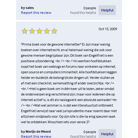
by
sales
0
people
Helpful
found this helpful
Report this review
Oct 15, 2009
"Prima boek voor de gewone internetter" Er zijn maar weinig
boeken over internetrecht, en al helemaal weinig die ook voor
gewone mensen begrijpbaar zijn. Dit boek van Engelfriet is een
positieve uitzondering. <br /> <br />In veertien hoofdstukken
loopt het boek van weblogs en forums naar winkelen op internet,
open source en computercriminaliteit. Alle hoofdstukken leggen
helder en duidelijk de belangrijkste dingen uit. Verder sluiten ze
af met een checklist, samenvatting of ander overzichtje. <br />
<br />Het is geen boek om in één keer uit te lezen, zeker omdat
de onderwerpen erg verschillend zijn, maar voor iedereen die op
internet actief is, is dit als naslagwerk een absolute aanrader! <br
/> <br />Wat wel jammer is, is dat een literatuurlijst ontbreekt.
Engelfriet verwijst naar veel jurisprudentie maar noemt daar niet
altijd een vindplaats voor. Op zijn site is die na enig speuren vaak
wel te ontdekken. Misschien iets voor versie 2?
by
Merijn de Weerd
0
people
Helpful
found this helpful
Report this review