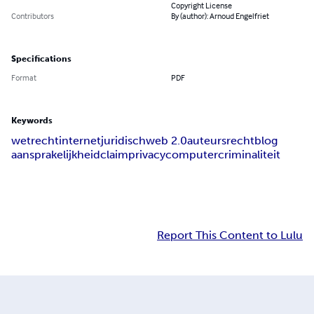
Copyright License
Contributors
By (author): Arnoud Engelfriet
Specifications
Format
PDF
Keywords
wet
recht
internet
juridisch
web 2.0
auteursrecht
blog
aansprakelijkheid
claim
privacy
computercriminaliteit
Report This Content to Lulu