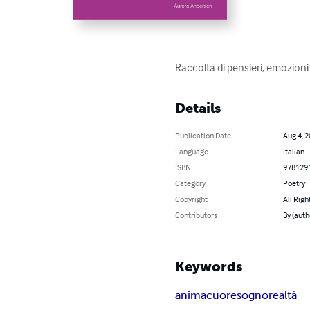
Raccolta di pensieri, emozioni
Details
Publication Date
Aug 4, 
Language
Italian
ISBN
978129
Category
Poetry
Copyright
All Righ
Contributors
By (auth
Keywords
anima
cuore
sogno
realtà