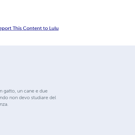
eport This Content to Lulu
un gatto, un cane e due
ando non devo studiare del
enza.