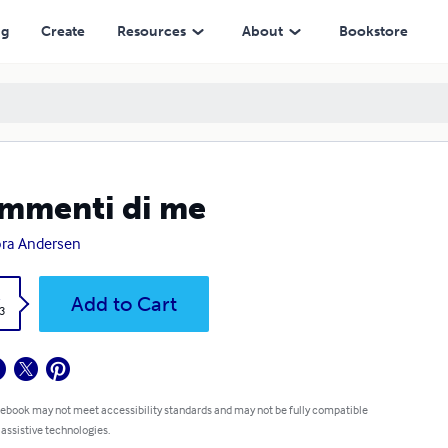
ng
Create
Resources
About
Bookstore
mmenti di me
ra Andersen
k
Add to Cart
3
 ebook may not meet accessibility standards and may not be fully compatible
 assistive technologies.