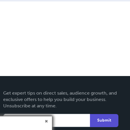
Get expert tips on direct sales, audience growth, and
exclusive offers to help you build your business.
Unsubscribe at any time.
Submit