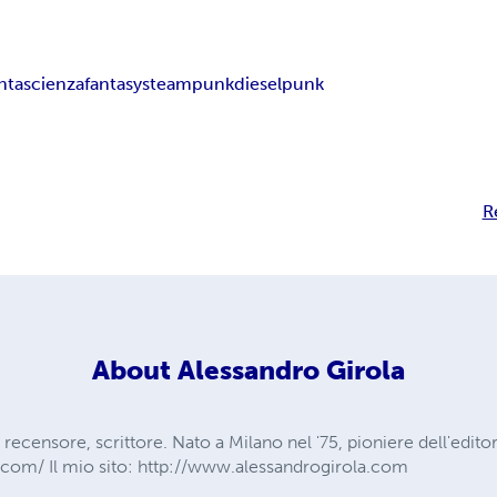
ntascienza
fantasy
steampunk
dieselpunk
R
About
Alessandro Girola
recensore, scrittore. Nato a Milano nel '75, pioniere dell'editori
.com/ Il mio sito: http://www.alessandrogirola.com