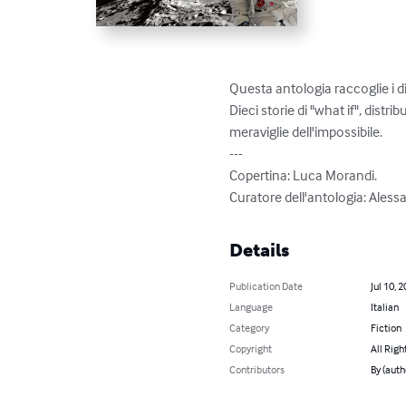
Questa antologia raccoglie i di
Dieci storie di "what if", distr
meraviglie dell'impossibile.

---

Copertina: Luca Morandi.

Curatore dell'antologia: Aless
Details
Publication Date
Jul 10, 
Language
Italian
Category
Fiction
Copyright
All Righ
Contributors
By (auth