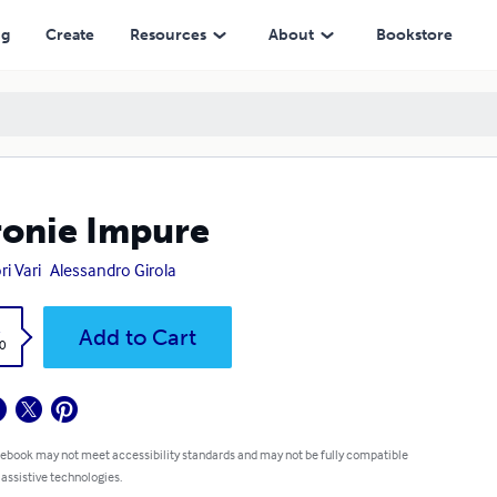
ng
Create
Resources
About
Bookstore
onie Impure
ri Vari
Alessandro Girola
k
Add to Cart
0
 ebook may not meet accessibility standards and may not be fully compatible
 assistive technologies.