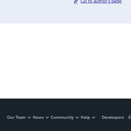
Go to author's page
Our Team
News
Community
Help
Developers
E