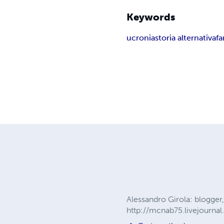
Keywords
ucronia
storia alternativa
fa
Alessandro Girola: blogger, 
http://mcnab75.livejournal