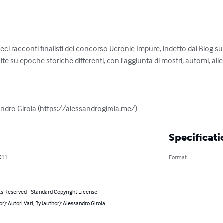
eci racconti finalisti del concorso Ucronie Impure, indetto dal Blog sul
ibuite su epoche storiche differenti, con l'aggiunta di mostri, automi, alie
andro Girola (https://alessandrogirola.me/)
Specificati
2011
Format
ts Reserved - Standard Copyright License
or): Autori Vari, By (author): Alessandro Girola