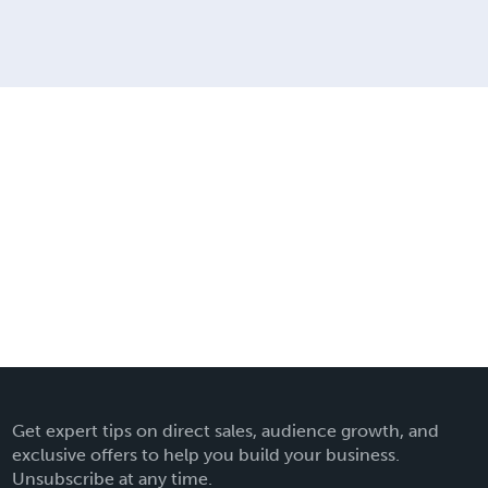
Get expert tips on direct sales, audience growth, and
exclusive offers to help you build your business.
Unsubscribe at any time.