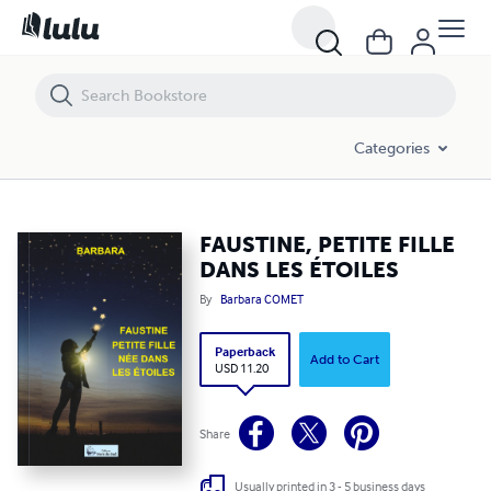
FAUSTINE, PETITE FILLE DANS LES ÉTOILES
Categories
FAUSTINE, PETITE FILLE
DANS LES ÉTOILES
By
Barbara COMET
Paperback
Add to Cart
USD 11.20
Share
Usually printed in 3 - 5 business days