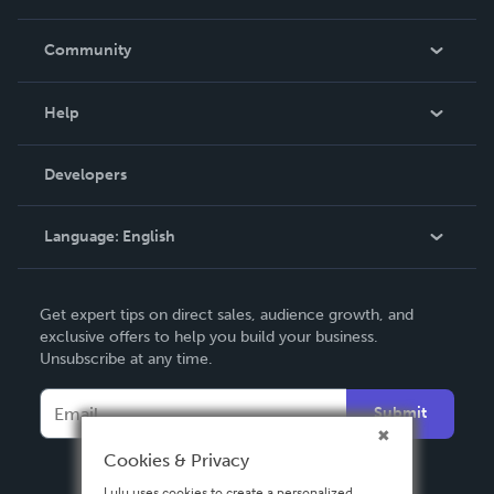
Careers
In The News
Community
Events
Blog
Help
Videos
Order Lookup
Developers
Podcast
Knowledge Base
Language:
English
Contact Support
English
Get expert tips on direct sales, audience growth, and
Deutsch
exclusive offers to help you build your business.
Unsubscribe at any time.
Français
Italiano
Submit
Español
Cookies & Privacy
Lulu uses cookies to create a personalized