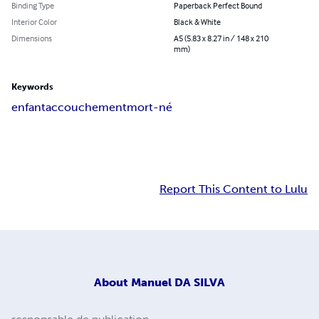
Binding Type
Paperback Perfect Bound
Interior Color
Black & White
Dimensions
A5 (5.83 x 8.27 in / 148 x 210
mm)
Keywords
enfant
accouchement
mort-né
Report This Content to Lulu
About
Manuel DA SILVA