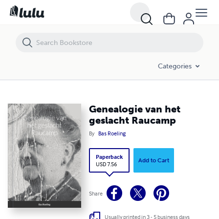
Genealogie van het geslacht Raucamp
Categories
Genealogie van het
geslacht Raucamp
By
Bas Roeling
Paperback
Add to Cart
USD 7.56
Share
Usually printed in 3 - 5 business days