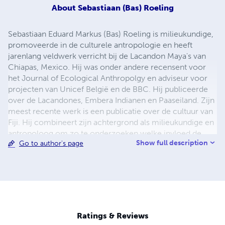
About
Sebastiaan (Bas) Roeling
Sebastiaan Eduard Markus (Bas) Roeling is milieukundige,
promoveerde in de culturele antropologie en heeft
jarenlang veldwerk verricht bij de Lacandon Maya's van
Chiapas, Mexico. Hij was onder andere recensent voor
het Journal of Ecological Anthropolgy en adviseur voor
projecten van Unicef België en de BBC. Hij publiceerde
over de Lacandones, Embera Indianen en Paaseiland. Zijn
meest recente werk is een publicatie over de cultuur van
Fiji. Hij combineert zijn achtergrond als milieukundige en
antropoloog om zo te onderzoeken welke invloed de
Show full description
Go to author's page
natuurlijke omgeving heeft op een cultuur. Met name in
zijn onderzoek naar de cultuur van Paaseiland komt dit
goed tot uitdrukking. Voor dit onderzoek werd hij
benoemd tot Fellow of the Royal Geographical Society.
Naast etnografieën heeft Bas Roeling ook vele
genealogische publicaties op zijn naam staan.
Ratings & Reviews