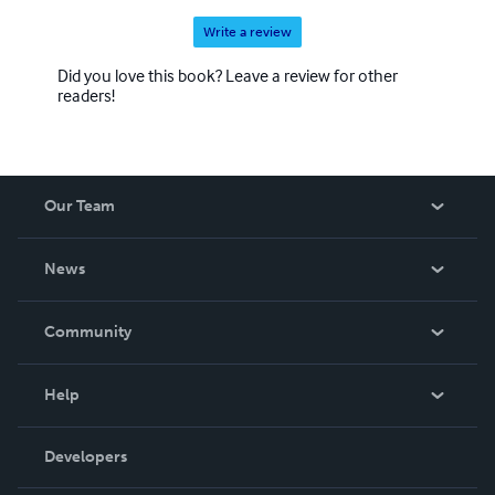
Write a review
Did you love this book? Leave a review for other
readers!
Our Team
About Us
News
Careers
In The News
Community
Events
Blog
Help
Videos
Order Lookup
Developers
Podcast
Knowledge Base