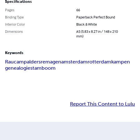
Specifications
Pages
66
Binding Type
Paperback Perfect Bound
Interior Color
Black & White
Dimensions
A5 (5.83 x 8.27 in / 148 x 210
mm)
Keywords
Raucamp
alders
remagen
amsterdam
rotterdam
kampen
genealogie
stamboom
Report This Content to Lulu