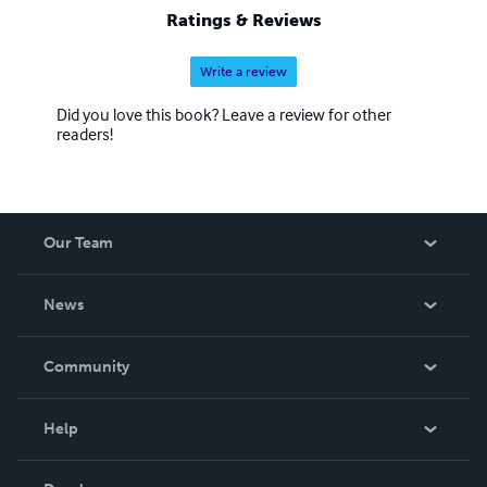
Ratings & Reviews
Write a review
Did you love this book? Leave a review for other
readers!
Our Team
About Us
News
Careers
In The News
Community
Events
Blog
Help
Videos
Order Lookup