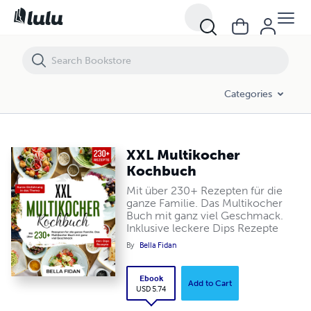
XXL Multikocher Kochbuch
Categories
XXL Multikocher
Kochbuch
Mit über 230+ Rezepten für die
ganze Familie. Das Multikocher
Buch mit ganz viel Geschmack.
Inklusive leckere Dips Rezepte
By
Bella Fidan
Ebook
Add to Cart
USD 5.74