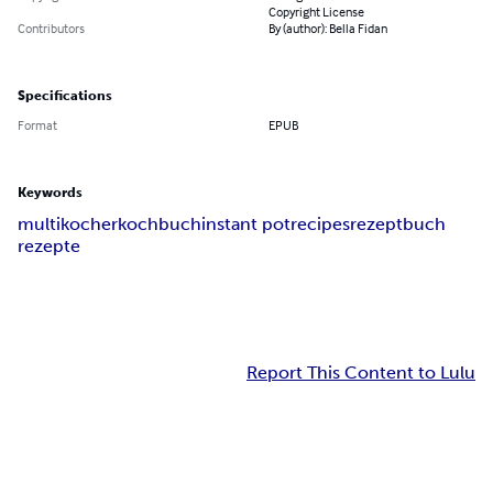
Copyright License
Contributors
By (author): Bella Fidan
Specifications
Format
EPUB
Keywords
multikocher
kochbuch
instant pot
recipes
rezeptbuch
rezepte
Report This Content to Lulu