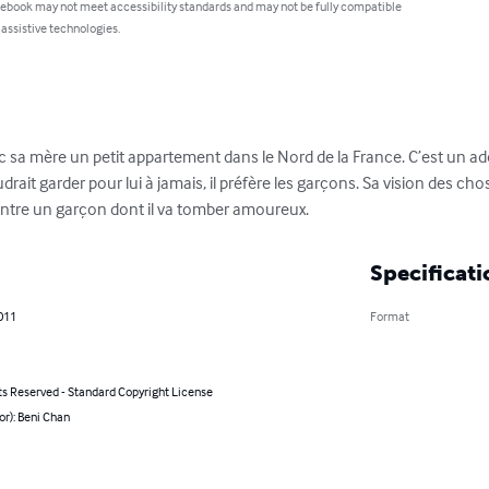
 ebook may not meet accessibility standards and may not be fully compatible
 assistive technologies.
ec sa mère un petit appartement dans le Nord de la France. C’est un ad
oudrait garder pour lui à jamais, il préfère les garçons. Sa vision des ch
contre un garçon dont il va tomber amoureux.
Specificati
011
Format
ts Reserved - Standard Copyright License
or): Beni Chan