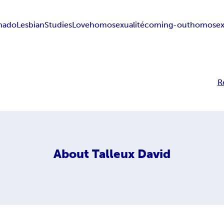
n
ado
Lesbian
Studies
Love
homosexualité
coming-out
homosex
R
About
Talleux David