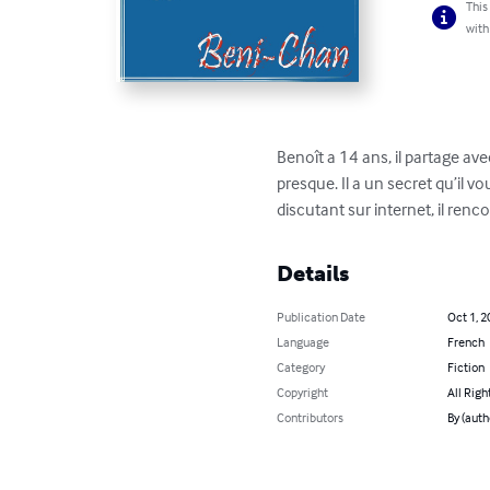
This
with
Benoît a 14 ans, il partage av
presque. Il a un secret qu’il v
discutant sur internet, il ren
Details
Publication Date
Oct 1, 2
Language
French
Category
Fiction
Copyright
All Righ
Contributors
By (auth