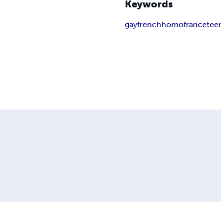
Keywords
gay
french
homo
france
tee