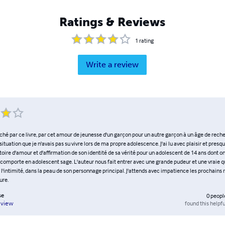
Ratings & Reviews
1
rating
Write a review
ouché par ce livre, par cet amour de jeunesse d'un garçon pour un autre garçon à un âge de recher
ituation que je n'avais pas su vivre lors de ma propre adolescence. J'ai lu avec plaisir et presq
stoire d'amour et d'affirmation de son identité de sa vérité pour un adolescent de 14 ans dont o
e comporte en adolescent sage. L'auteur nous fait entrer avec une grande pudeur et une vraie q
 l'intimité, dans la peau de son personnage principal. J'attends avec impatience les prochains
ure.
se
0
peopl
found this helpfu
eview