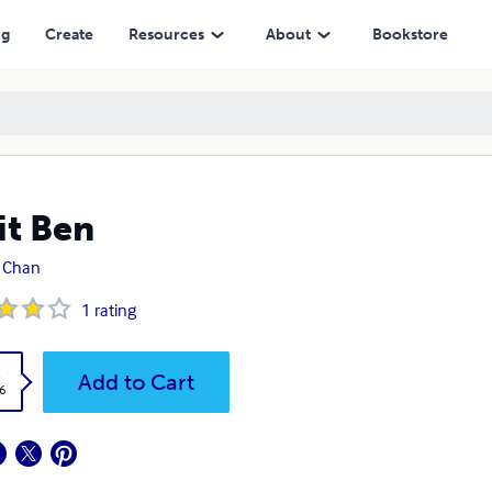
ng
Create
Resources
About
Bookstore
it Ben
 Chan
1
rating
k
Add to Cart
6