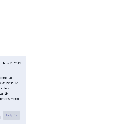
Nov 11, 2011
che. J'ai
ue d'une seule
n attend
ualité
 romans. Merci
e
Helpful
l