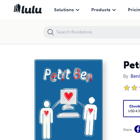
Petit Ben
Solutions
Products
Prici
Pet
By
Beni
Eboo
USD 4.3
Share