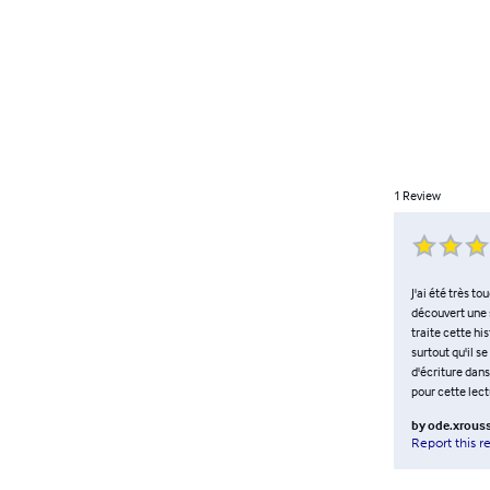
1
Review
J'ai été très t
découvert une s
traite cette hi
surtout qu'il s
d'écriture dans
pour cette lect
by
ode.xrous
Report this r