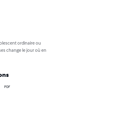
olescent ordinaire ou 
oses change le jour où en 
ons
PDF