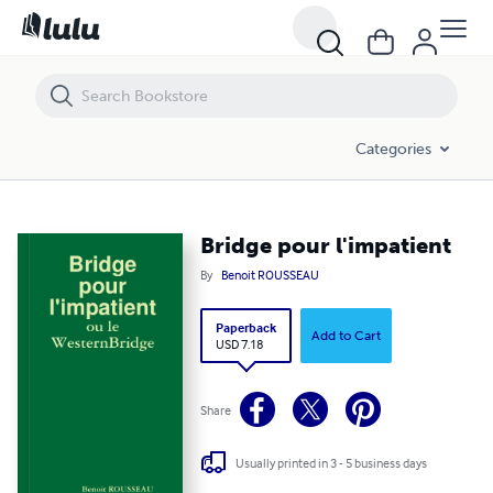
Bridge pour l'impatient
Categories
Bridge pour l'impatient
By
Benoit ROUSSEAU
Paperback
Add to Cart
USD 7.18
Share
Usually printed in 3 - 5 business days