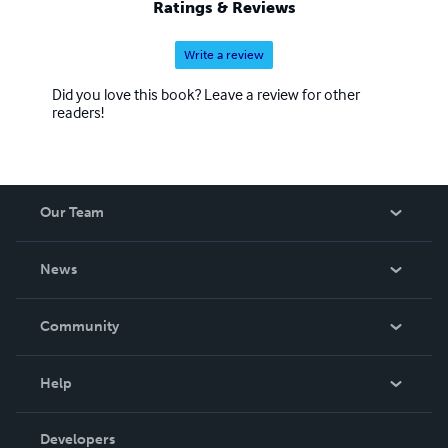
Ratings & Reviews
Write a review
Did you love this book? Leave a review for other
readers!
Our Team
About Us
News
Careers
In The News
Community
Events
Blog
Help
Videos
Order Lookup
Developers
Podcast