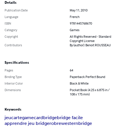
Details
Publication Date
May 11, 2010
Language
French
ISBN
9781445768670
Category
Games
Copyright
All Rights Reserved - Standard
Copyright License
Contributors
By (author): Benoit ROUSSEAU
Specifications
Pages
64
Binding Type
Paperback Perfect Bound
Interior Color
Black & White
Dimensions
Pocket Book (4.25 x 6.875 in /
108 x 175 mm)
Keywords
jeu
carte
game
card
bridge
bridge facile
apprendre jeu bridge
robre
westernbridge