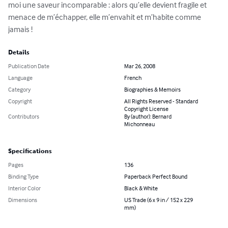
moi une saveur incomparable : alors qu’elle devient fragile et 
menace de m’échapper, elle m’envahit et m’habite comme 
jamais !
Details
Publication Date
Mar 26, 2008
Language
French
Category
Biographies & Memoirs
Copyright
All Rights Reserved - Standard
Copyright License
Contributors
By (author): Bernard
Michonneau
Specifications
Pages
136
Binding Type
Paperback Perfect Bound
Interior Color
Black & White
Dimensions
US Trade (6 x 9 in / 152 x 229
mm)