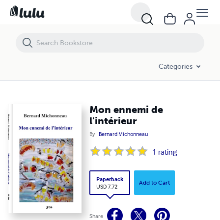
Mon ennemi de l'intérieur
Categories
Mon ennemi de
l'intérieur
By
Bernard Michonneau
1
rating
Paperback
Add to Cart
USD 7.72
Share