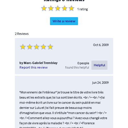
1
rating
Write a review
2
Reviews
Oct 6, 2009
by
Marc-Gabriel Tremblay
0
people
Helpful
found this helpful
Report this review
Jun 24, 2009
"Mon ennemi de l'intérieur" Je trouve le titre de votre livre très
beau et les extraits que j'ai lus sont bien écrits. <br /> <br />J'ai
moi-même écrit un livre sur le cancer du sein publié en mai
dernier sur Lulu et j'ai fait preuve de beaucoup moins
d'imagination que vous. Il s'intitule "mon cancer du sein" ! <br />
<br />Comment allez-vous aujourd'hui ? Avez vous changé votre
façon de vivre après la maladie ? <br /> <br />Florence