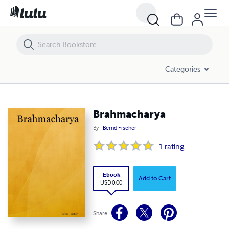
Brahmacharya
Categories
Brahmacharya
By
Bernd Fischer
1
rating
Ebook
Add to Cart
USD 0.00
Share