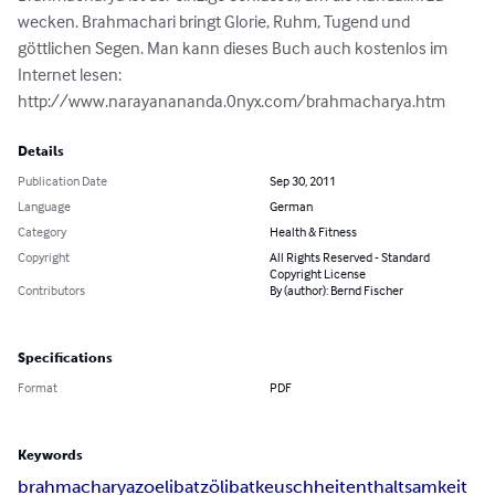
wecken. Brahmachari bringt Glorie, Ruhm, Tugend und 
göttlichen Segen. Man kann dieses Buch auch kostenlos im 
Internet lesen: 
http://www.narayanananda.0nyx.com/brahmacharya.htm
Details
Publication Date
Sep 30, 2011
Language
German
Category
Health & Fitness
Copyright
All Rights Reserved - Standard
Copyright License
Contributors
By (author): Bernd Fischer
Specifications
Format
PDF
Keywords
brahmacharya
zoelibat
zölibat
keuschheit
enthaltsamkeit