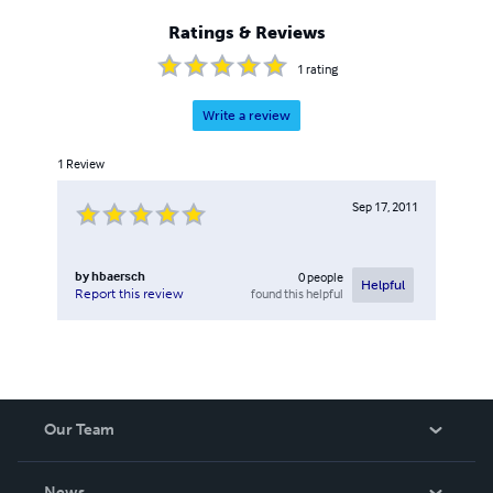
Ratings & Reviews
1
rating
Write a review
1
Review
Sep 17, 2011
by
hbaersch
0
people
Helpful
found this helpful
Report this review
Our Team
About Us
News