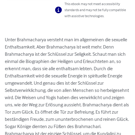
This ebook may not meet accessibility
standards and may not be fully compatible
with assistive technologies.
Unter Brahmacharya versteht man im allgemeinen die sexuelle 
Enthaltsamkeit. Aber Brahmacharya ist weit mehr. Denn 
Brahmacharya ist der Schlüssel zur Seligkeit. Schaut man sich 
einmal die Biographien der Heiligen und Erleuchteten an, so 
erkennt man, dass sie alle enthaltsam lebten. Durch die 
Enthaltsamkeit wird die sexuelle Energie in spirituelle Energie 
umgewandelt. Und genau dies ist der Schlüssel zur 
Selbstverwirklichung, die von allen Menschen so herbeigesehnt 
wird. Die Weisen und Yogis haben dies verwirklicht und zeigen 
uns, wie der Weg zur Erlösung aussieht. Brahmacharya dient als 
Tor zum Glück. Es öffnet die Tür zur Befreiung. Es führt zur 
beständigen Freude, zum ununterbrochenen und reinen Glück. 
Sogar Könige dienten zu Füßen des Brahmachari. 
Brahmacharya ist der einzige Schlüssel, um die Kundalini zu 