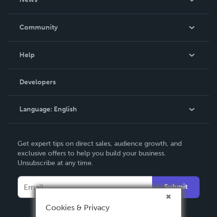
Careers
In The News
Community
Events
Blog
Help
Videos
Order Lookup
Developers
Podcast
Knowledge Base
Language:
English
Contact Support
English
Get expert tips on direct sales, audience growth, and
Deutsch
exclusive offers to help you build your business.
Unsubscribe at any time.
Français
Italiano
Submit
Español
Cookies & Privacy