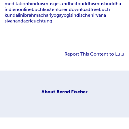
meditation
hinduismus
gesundheit
buddhismus
buddha
indien
onlinebuch
kostenloser download
free
buch
kundalini
brahmachari
yoga
yogis
indische
nirvana
sivananda
erleuchtung
Report This Content to Lulu
About
Bernd Fischer