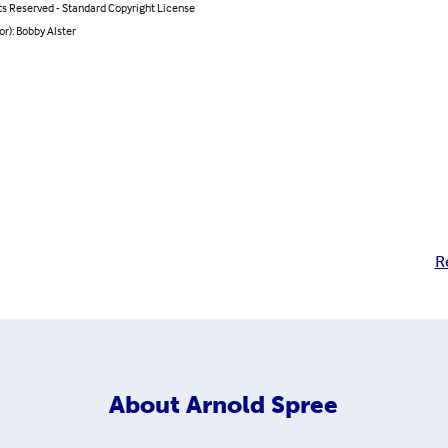
ts Reserved - Standard Copyright License
or): Bobby Alster
R
About
Arnold Spree