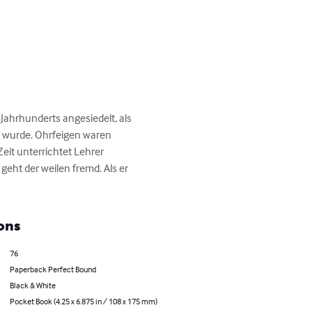
Jahrhunderts angesie­delt, als 
 wurde. Ohrfeigen waren 
t unterrich­tet Lehrer 
ht der wei­len fremd. Als er 
ons
76
Paperback Perfect Bound
Black & White
Pocket Book (4.25 x 6.875 in / 108 x 175 mm)