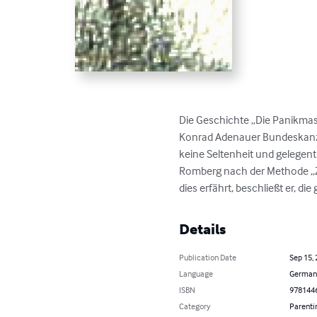
Die Geschichte „Die Panikmasch
Konrad Adenauer Bundeskanzl
keine Seltenheit und gelegent
Romberg nach der Methode „Zuc
dies erfährt, beschließt er, d
Details
Publication Date
Sep 15,
Language
German
ISBN
978144
Category
Parenti