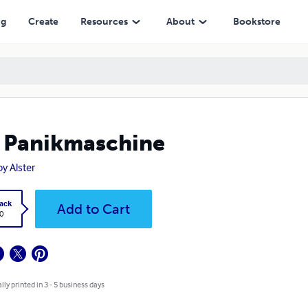
ng
Create
Resources
About
Bookstore
 Panikmaschine
y Alster
ack
Add to Cart
0
lly printed in 3 - 5 business days