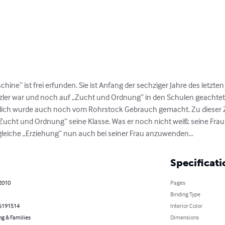
ine“ ist frei erfunden. Sie ist Anfang der sechziger Jahre des letzten 
er war und noch auf „Zucht und Ordnung“ in den Schulen geachtet
lich wurde auch noch vom Rohrstock Ge­brauch gemacht. Zu dieser Zei
ht und Ordnung“ seine Klasse. Was er noch nicht weiß: seine Frau ge
ie gleiche „Erziehung“ nun auch bei sei­ner Frau anzuwenden...
Specificati
 2010
Pages
Binding Type
6191514
Interior Color
ng & Families
Dimensions