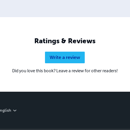
Ratings & Reviews
Write a review
Did you love this book? Leave a review for other readers!
nglish