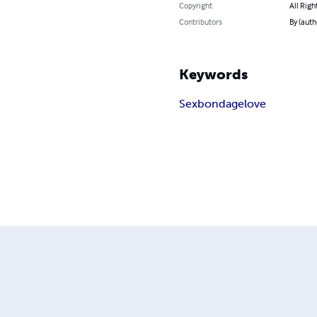
Copyright
All Righ
Contributors
By (auth
Keywords
Sex
bondage
love