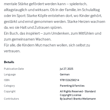
mentale Stärke gefördert werden kann – spielerisch, 
alltagstauglich und wirksam. Ob in der Familie, im Schulalltag 
oder im Sport: Starke Köpfe entstehen dort, wo Kinder gehört, 
gestärkt und ernst genommen werden. Starke Herzen wachsen 
da, wo sie Halt und Zutrauen spüren.

Ein Buch, das inspiriert – zum Umdenken, zum Mitfühlen und 
zum gemeinsamen Wachsen.

Für alle, die Kindern Mut machen wollen, sich selbst zu 
vertrauen.
Details
Publication Date
Jul 27, 2025
Language
German
ISBN
9781326258214
Category
Parenting & Families
Copyright
All Rights Reserved - Standard
Copyright License
Contributors
By (author): Branko Weitzmann