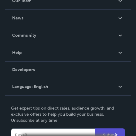
Our Team
About Us
News
Careers
In The News
Community
Events
Blog
Help
Videos
Order Lookup
Developers
Podcast
Knowledge Base
Language:
English
Contact Support
English
Get expert tips on direct sales, audience growth, and
Deutsch
exclusive offers to help you build your business.
Unsubscribe at any time.
Français
Italiano
Submit