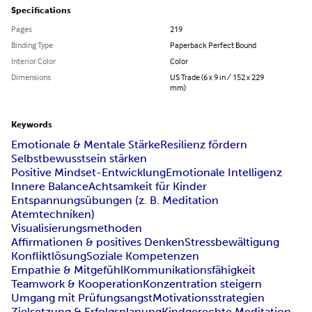
Specifications
Pages
219
Binding Type
Paperback Perfect Bound
Interior Color
Color
Dimensions
US Trade (6 x 9 in / 152 x 229
mm)
Keywords
Emotionale & Mentale Stärke
Resilienz fördern
Selbstbewusstsein stärken
Positive Mindset-Entwicklung
Emotionale Intelligenz
Innere Balance
Achtsamkeit für Kinder
Entspannungsübungen (z. B. Meditation
Atemtechniken)
Visualisierungsmethoden
Affirmationen & positives Denken
Stressbewältigung
Konfliktlösung
Soziale Kompetenzen
Empathie & Mitgefühl
Kommunikationsfähigkeit
Teamwork & Kooperation
Konzentration steigern
Umgang mit Prüfungsangst
Motivationsstrategien
Zielsetzung & Erfolgsplanung
Kindgerechte Meditation