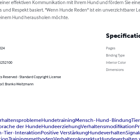
einer effektiven Kommunikation mit Ihrem Hund und fördern Sie ein
 und Respekt basiert. "Wenn Hunde Reden" ist ein unverzichtbarer Lei
seinem Hund herausholen möchte.
Specificati
2024
Pages
Binding Type
5252100
Interior Color
Dimensions
ts Reserved - Standard Copyright License
hor): Branko Weitzmann
rhaltensprobleme
Hundetraining
Mensch-Hund-Bindung
Tie
prache der Hunde
Hundeerziehung
Verhaltensmodifikation
P
-Tier-Interaktion
Positive Verstärkung
Hundeverhalten
Signa
tion
Trainingsmethoden
Verhaltenskorrektur
Hundeverhalten 