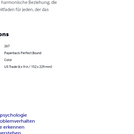
e harmonische Beziehung, die 
tfaden für jeden, der das 
ons
267
Paperback Perfect Bound
Color
US Trade (6 x 9 in / 152 x 229 mm)
rpsychologie
roblemverhalten
le erkennen
verstehen