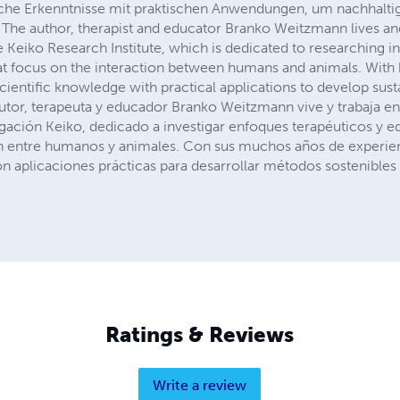
liche Erkenntnisse mit praktischen Anwendungen, um nachhalti
 The author, therapist and educator Branko Weitzmann lives an
 Keiko Research Institute, which is dedicated to researching i
t focus on the interaction between humans and animals. With 
ientific knowledge with practical applications to develop sus
autor, terapeuta y educador Branko Weitzmann vive y trabaja en
stigación Keiko, dedicado a investigar enfoques terapéuticos y 
ión entre humanos y animales. Con sus muchos años de experie
n aplicaciones prácticas para desarrollar métodos sostenibles 
Ratings & Reviews
Write a review