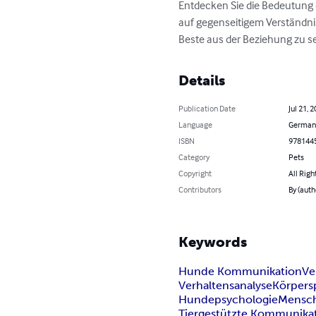
Entdecken Sie die Bedeutung 
auf gegenseitigem Verständnis
Beste aus der Beziehung zu 
Details
Publication Date
Jul 21, 
Language
German
ISBN
978144
Category
Pets
Copyright
All Righ
Contributors
By (aut
Keywords
Hunde Kommunikation
Ve
Verhaltensanalyse
Körpers
Hundepsychologie
Mensch
Tiergestützte Kommunika