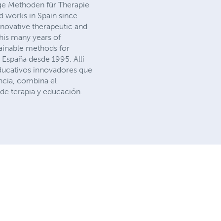
ge Methoden für Therapie
d works in Spain since
nnovative therapeutic and
his many years of
tainable methods for
 España desde 1995. Allí
educativos innovadores que
ncia, combina el
de terapia y educación.