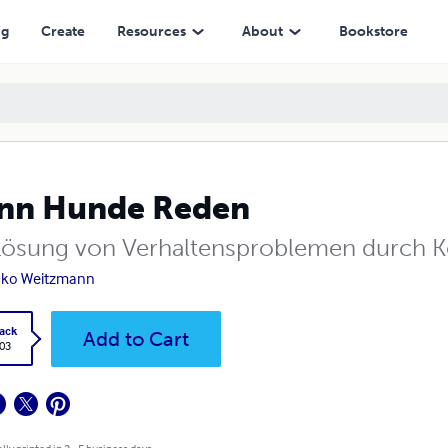
ng
Create
Resources
About
Bookstore
nn Hunde Reden
Lösung von Verhaltensproblemen durch 
nko Weitzmann
ack
Add to Cart
.03