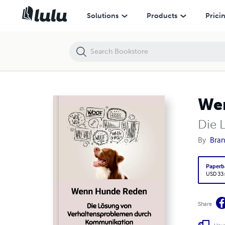
Wenn Hunde Reden
Solutions
Products
Prici
We
Die 
By
Bra
Paperb
USD 33
Share