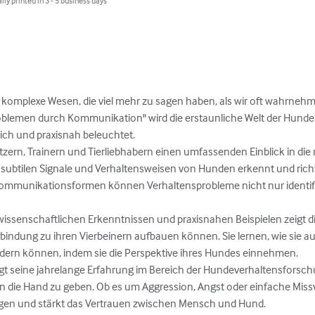
lly printed in 3 - 5 business days
 komplexe Wesen, die viel mehr zu sagen haben, als wir oft wahrneh
blemen durch Kommunikation" wird die erstaunliche Welt der Hunde u
h und praxisnah beleuchtet.

zern, Trainern und Tierliebhabern einen umfassenden Einblick in die
 subtilen Signale und Verhaltensweisen von Hunden erkennt und richtig
Kommunikationsformen können Verhaltensprobleme nicht nur identifiz
wissenschaftlichen Erkenntnissen und praxisnahen Beispielen zeigt d
rbindung zu ihren Vierbeinern aufbauen können. Sie lernen, wie sie a
ndern können, indem sie die Perspektive ihres Hundes einnehmen.

t seine jahrelange Erfahrung im Bereich der Hundeverhaltensforschu
n die Hand zu geben. Ob es um Aggression, Angst oder einfache Missv
gen und stärkt das Vertrauen zwischen Mensch und Hund.
