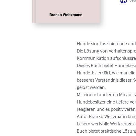
Usua
Hunde sind faszinierende und
Die Lösung von Verhaltenspro
Kommunikation aufschlussreic
Dieses Buch bietet Hundebesit
Hunde. Es erklärt, wie man die
besseres Verständnis dieser 
gelöst werden.

Mit einem fundierten Mix aus 
Hundebesitzer eine tiefere Ve
reagieren und es positiv verä
Autor Branko Weitzmann bring
Lesern wertvolle Werkzeuge a
Buch bietet praktische Lösun