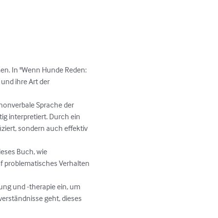
men. In "Wenn Hunde Reden: 
nd ihre Art der 
 nonverbale Sprache der 
 interpretiert. Durch ein 
iert, sondern auch effektiv 
ieses Buch, wie 
uf problematisches Verhalten 
ng und -therapie ein, um 
erständnisse geht, dieses 