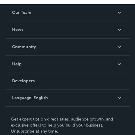
Our Team
About Us
News
Careers
In The News
Community
Events
Blog
Help
Videos
Order Lookup
Developers
Podcast
Knowledge Base
Language:
English
Contact Support
English
Get expert tips on direct sales, audience growth, and
Deutsch
exclusive offers to help you build your business.
Unsubscribe at any time.
Français