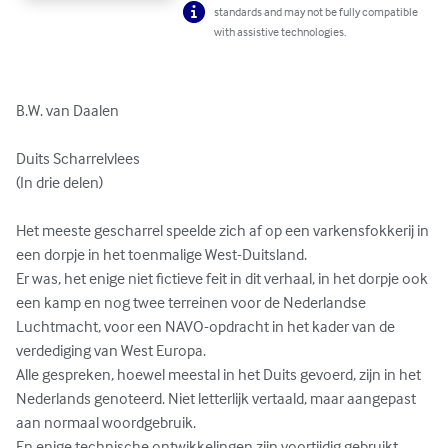
standards and may not be fully compatible
with assistive technologies.
B.W. van Daalen

Duits Scharrelvlees 

(In drie delen)

Het meeste gescharrel speelde zich af op een varkensfokkerij in 
een dorpje in het toenmalige West-Duitsland. 

Er was, het enige niet fictieve feit in dit verhaal, in het dorpje ook 
een kamp en nog twee terreinen voor de Nederlandse 
Luchtmacht, voor een NAVO-opdracht in het kader van de 
verdediging van West Europa.

Alle gespreken, hoewel meestal in het Duits gevoerd, zijn in het 
Nederlands genoteerd. Niet letterlijk vertaald, maar aangepast 
aan normaal woordgebruik.

En enige technische ontwikkelingen zijn voortijdig gebruikt.