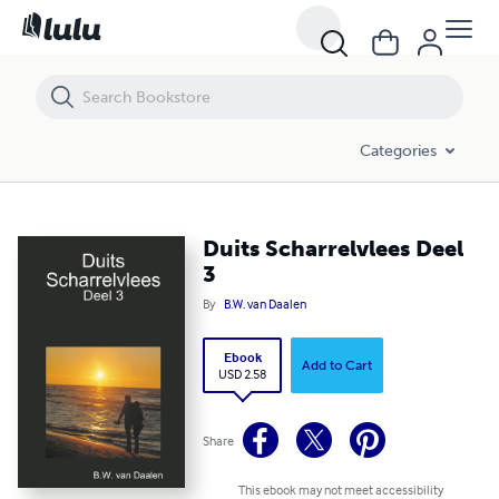
Duits Scharrelvlees Deel 3
Categories
Duits Scharrelvlees Deel
3
By
B.W. van Daalen
Ebook
Add to Cart
USD 2.58
Share
This ebook may not meet accessibility