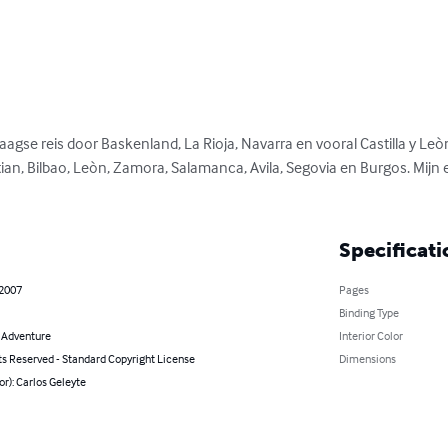
daagse reis door Baskenland, La Rioja, Navarra en vooral Castilla y Leòn
ian, Bilbao, Leòn, Zamora, Salamanca, Avila, Segovia en Burgos. Mijn
Specificati
 2007
Pages
Binding Type
& Adventure
Interior Color
ts Reserved - Standard Copyright License
Dimensions
or): Carlos Geleyte