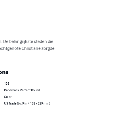
. De belangrijkste steden die 
 echtgenote Christiane zorgde 
ons
133
Paperback Perfect Bound
Color
US Trade (6 x 9 in / 152 x 229 mm)