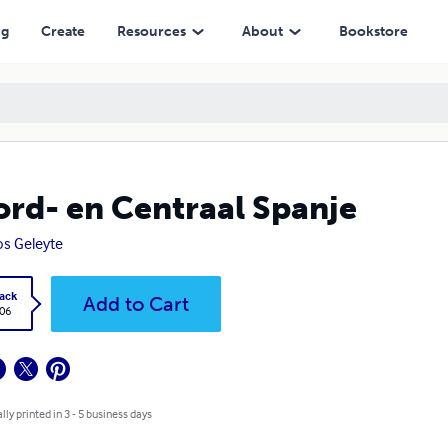
ng
Create
Resources
About
Bookstore
rd- en Centraal Spanje
os Geleyte
ack
Add to Cart
.06
lly printed in 3 - 5 business days