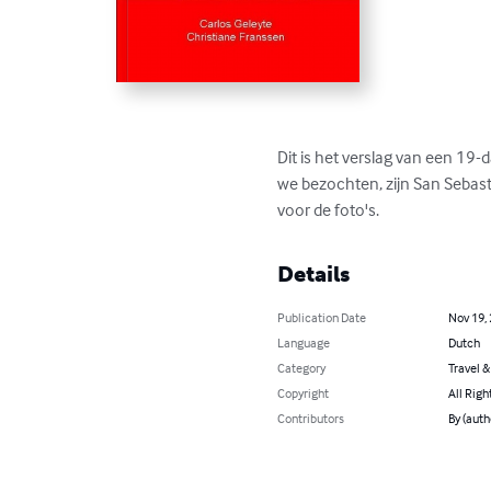
Dit is het verslag van een 19-
we bezochten, zijn San Sebast
voor de foto's.
Details
Publication Date
Nov 19,
Language
Dutch
Category
Travel 
Copyright
All Righ
Contributors
By (auth