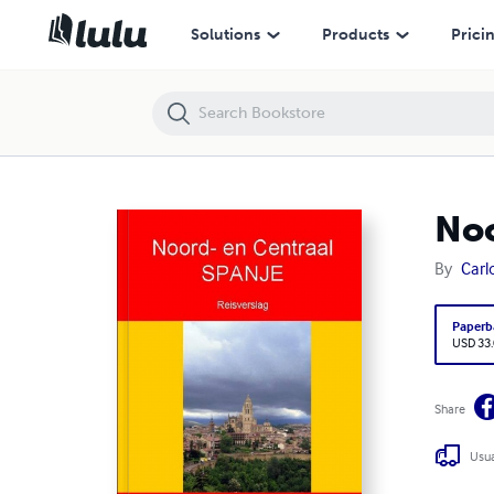
Noord- en Centraal Spanje
Solutions
Products
Prici
Noo
By
Carl
Paperb
USD 33
Share
Usua