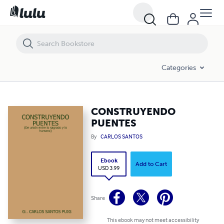
CONSTRUYENDO PUENTES
Categories
CONSTRUYENDO
PUENTES
By
CARLOS SANTOS
Ebook
Add to Cart
USD 3.99
Share
This ebook may not meet accessibility