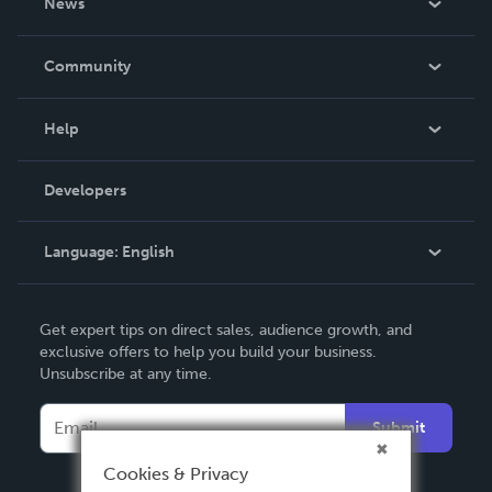
News
Careers
In The News
Community
Events
Blog
Help
Videos
Order Lookup
Developers
Podcast
Knowledge Base
Language:
English
Contact Support
English
Get expert tips on direct sales, audience growth, and
Deutsch
exclusive offers to help you build your business.
Unsubscribe at any time.
Français
Italiano
Submit
Español
Cookies & Privacy