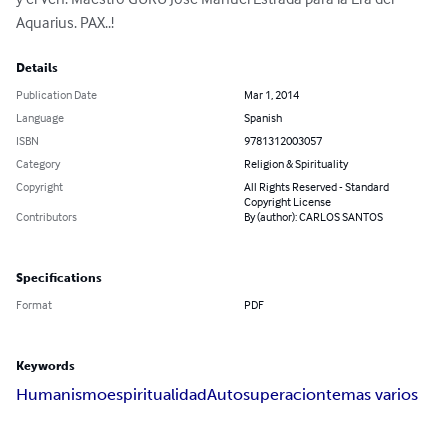
Aquarius. PAX..!
Details
Publication Date
Mar 1, 2014
Language
Spanish
ISBN
9781312003057
Category
Religion & Spirituality
Copyright
All Rights Reserved - Standard
Copyright License
Contributors
By (author): CARLOS SANTOS
Specifications
Format
PDF
Keywords
Humanismo
espiritualidad
Autosuperacion
temas varios