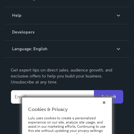
Events
Blog
Help
Videos
Order Lookup
Developers
Podcast
Knowledge Base
Language:
English
Contact Support
English
Get expert tips on direct sales, audience growth, and
Deutsch
exclusive offers to help you build your business.
Unsubscribe at any time.
Français
Italiano
Submit
Español
Cookies & Privacy
Lulu uses cookies to create a personalized
experience on our site, analyze site usage, and
assist in our marketing efforts. Continuing to use
this site without updating your privacy settings