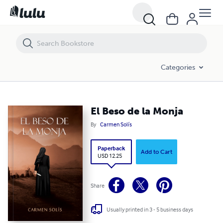
El Beso de la Monja
Categories
El Beso de la Monja
By
Carmen Solís
Paperback
Add to Cart
USD 12.25
Share
Usually printed in 3 - 5 business days