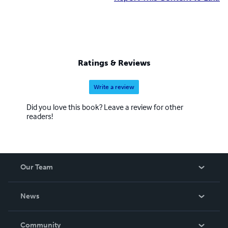
Ratings & Reviews
Write a review
Did you love this book? Leave a review for other
readers!
Our Team
About Us
News
Careers
In The News
Community