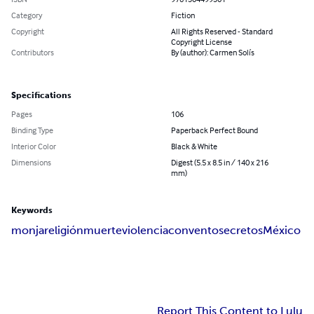
Category
Fiction
Copyright
All Rights Reserved - Standard
Copyright License
Contributors
By (author): Carmen Solís
Specifications
Pages
106
Binding Type
Paperback Perfect Bound
Interior Color
Black & White
Dimensions
Digest (5.5 x 8.5 in / 140 x 216
mm)
Keywords
monja
religión
muerte
violencia
convento
secretos
México
Report This Content to Lulu