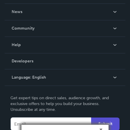
About Us
News
Careers
In The News
Community
Events
Blog
Help
Videos
Order Lookup
Developers
Podcast
Knowledge Base
Language:
English
Contact Support
English
Get expert tips on direct sales, audience growth, and
Deutsch
exclusive offers to help you build your business.
Unsubscribe at any time.
Français
Italiano
Submit