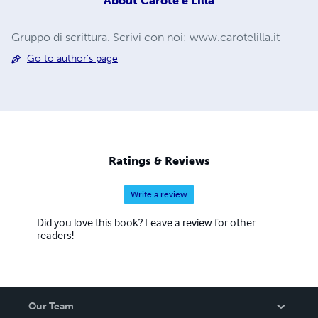
About
Carote e Lillà
Gruppo di scrittura. Scrivi con noi: www.carotelilla.it
Go to author's page
Ratings & Reviews
Write a review
Did you love this book? Leave a review for other
readers!
Our Team