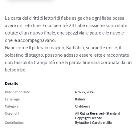
La carta dei diritti di lettori di fiabe esige che ogni fiaba possa 
avere un lieto fine. Ecco perchè 24 fiabe classiche sono state 
dotate di un nuovo finale, che spazzi via le paure e le nuvole 
che le accompagnavano.

Fiabe come Il pifferaio magico, Barbablù, scarpette rosse, il 
soldatino di stagno, possono adesso essere lette e raccontate 
con l'assoluta tranquillità che la parola fine sarà coronata da un 
bel sorriso.
Details
Publication Date
Nov 27, 2006
Language
Italian
Category
Children's
Copyright
All Rights Reserved - Standard
Copyright License
Contributors
By (author): Carote e Lillà