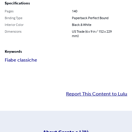
Specifications
Pages
140
Binding Type
Paperback Perfect Bound
Interior Color
Black & White
Dimensions
US Trade (6 x 9 in / 152 x 229
mm)
Keywords
Fiabe classiche
Report This Content to Lulu