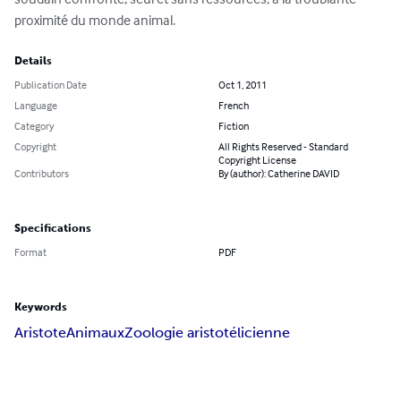
proximité du monde animal.
Details
Publication Date
Oct 1, 2011
Language
French
Category
Fiction
Copyright
All Rights Reserved - Standard
Copyright License
Contributors
By (author): Catherine DAVID
Specifications
Format
PDF
Keywords
Aristote
Animaux
Zoologie aristotélicienne