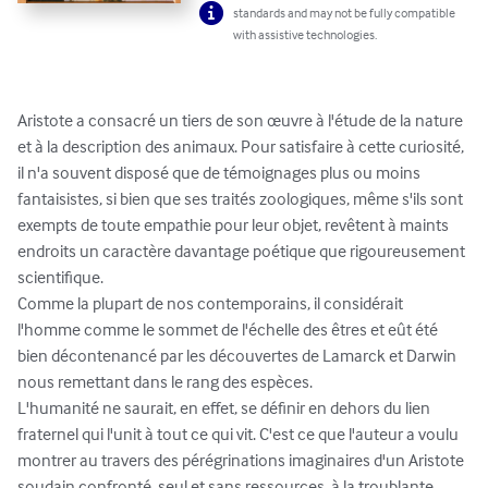
standards and may not be fully compatible
with assistive technologies.
Aristote a consacré un tiers de son œuvre à l'étude de la nature 
et à la description des animaux. Pour satisfaire à cette curiosité, 
il n'a souvent disposé que de témoignages plus ou moins 
fantaisistes, si bien que ses traités zoologiques, même s'ils sont 
exempts de toute empathie pour leur objet, revêtent à maints 
endroits un caractère davantage poétique que rigoureusement 
scientifique.

Comme la plupart de nos contemporains, il considérait 
l'homme comme le sommet de l'échelle des êtres et eût été 
bien décontenancé par les découvertes de Lamarck et Darwin 
nous remettant dans le rang des espèces.

L'humanité ne saurait, en effet, se définir en dehors du lien 
fraternel qui l'unit à tout ce qui vit. C'est ce que l'auteur a voulu 
montrer au travers des pérégrinations imaginaires d'un Aristote 
soudain confronté, seul et sans ressources, à la troublante 