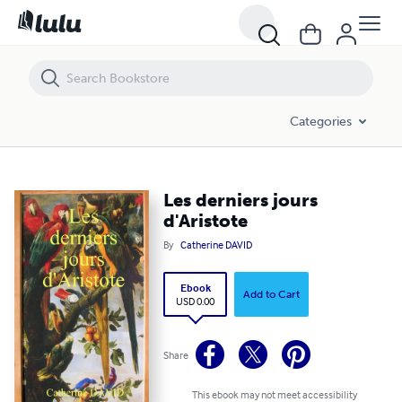
Les derniers jours d'Aristote
Categories
Les derniers jours
d'Aristote
By
Catherine DAVID
Ebook
Add to Cart
USD 0.00
Share
This ebook may not meet accessibility