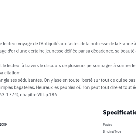
le lecteur voyage de l'Antiquité aux fastes de la noblesse de la France à
ge d'or d'une certaine jeunesse déifiée par sa décadence, sa beauté e
le lecteur à travers le discours de plusieurs personnages à sonner le gl
a citation:

 anglaises séduisantes. On y jase en toute liberté sur tout ce qui se passe
imples bagatelles. Heureux les peuples où l’on peut tout dire et tout écri
3-1774), chapitre VIII, p.186
Specificati
 2009
Pages
Binding Type