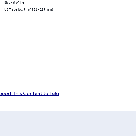
Black & White
US Trade (6 x 9 in / 152 x 229 mm)
eport This Content to Lulu