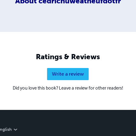
About
cedrichuweatneufdotfr
Ratings & Reviews
Write a review
Did you love this book? Leave a review for other readers!
nglish