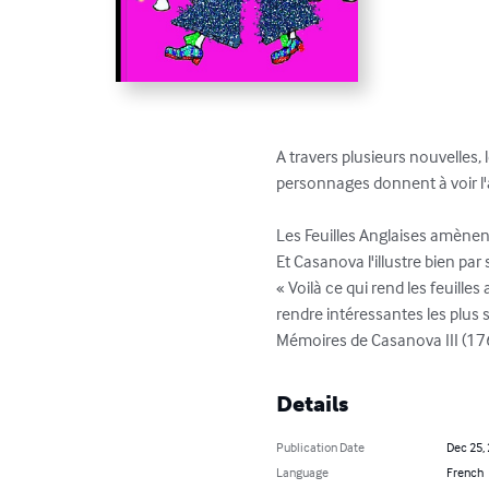
A travers plusieurs nouvelles, 
personnages donnent à voir l'a
Les Feuilles Anglaises amènent 
Et Casanova l'illustre bien par s
« Voilà ce qui rend les feuilles
rendre intéressantes les plus s
Mémoires de Casanova III (176
Details
Publication Date
Dec 25,
Language
French