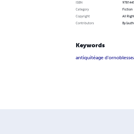
ISBN
978144
Category
Fiction
Copyright
All Righ
Contributors
By (auth
Keywords
antiquité
age d'or
noblesse