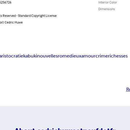
5256726
Interior Color
Dimensions
ts Reserved - Standard Copyright License
or): Cedric Huwe
aristocratie
kabuki
nouvelles
rome
dieux
amour
crime
richesses
R