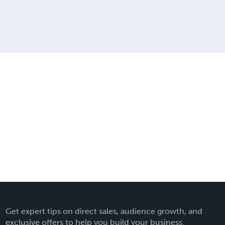
Get expert tips on direct sales, audience growth, and
exclusive offers to help you build your business.