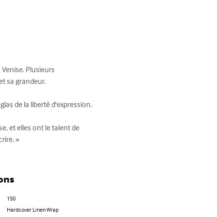
 Venise. Plusieurs 
t sa grandeur. 

as de la liberté d'expression.

, et elles ont le talent de 
re. »  

ons
150
Hardcover Linen Wrap