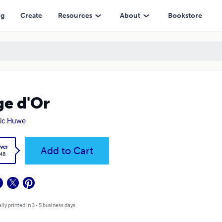
ng
Create
Resources
About
Bookstore
ge d'Or
ic Huwe
ver
Add to Cart
.48
lly printed in 3 - 5 business days