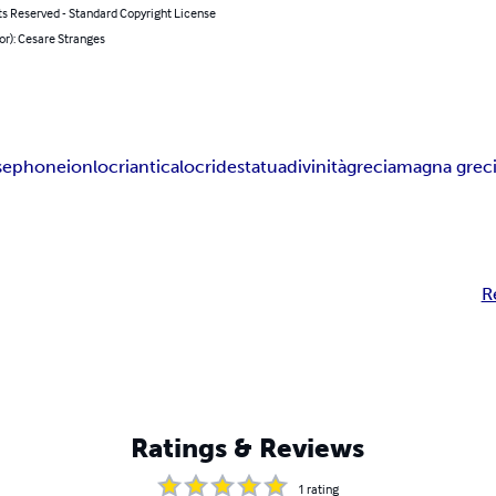
ts Reserved - Standard Copyright License
or): Cesare Stranges
sephoneion
locri
antica
locride
statua
divinità
grecia
magna grec
R
Ratings & Reviews
1
rating