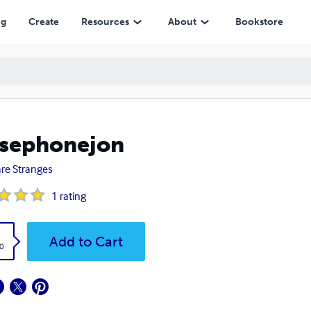
ng
Create
Resources
About
Bookstore
sephonejon
re Stranges
1
rating
k
Add to Cart
0