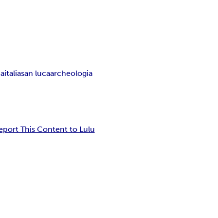
ia
italia
san luca
archeologia
eport This Content to Lulu