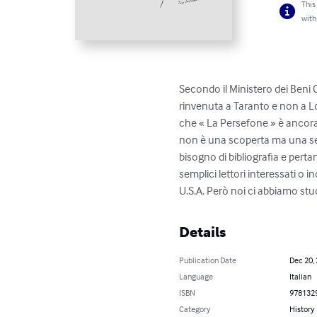
This
with
Secondo il Ministero dei Beni C
rinvenuta a Taranto e non a Lo
che « La Persefone » è ancora i
non è una scoperta ma una sem
bisogno di bibliografia e perta
semplici lettori interessati o 
U.S.A. Però noi ci abbiamo stud
Details
Publication Date
Dec 20,
Language
Italian
ISBN
978132
Category
History