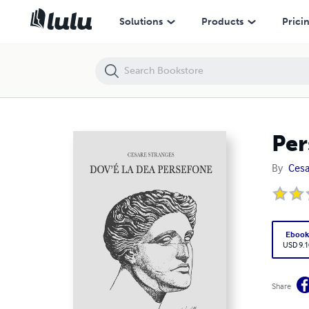
Persephonejon
Solutions
Products
Prici
Per
By
Cesa
Eboo
USD 9.1
Share