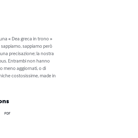
 una « Dea greca in trono » 
 lo sappiamo, sappiamo però 
 una precisazione; la nostra 
rebus. Entrambi non hanno 
 o meno aggiornati, o di 
ecniche costosissime, made in 
ons
PDF