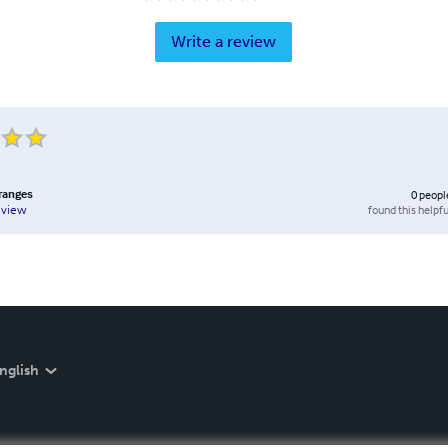
Write a review
ranges
0
peopl
found this helpfu
eview
nglish