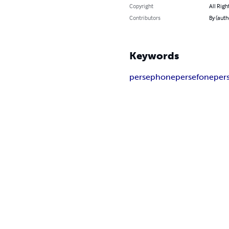
Copyright
All Righ
Contributors
By (auth
Keywords
persephone
persefone
per