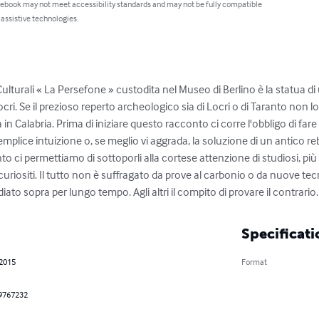
 ebook may not meet accessibility standards and may not be fully compatible
 assistive technologies.
ulturali « La Persefone » custodita nel Museo di Berlino è la statua di
cri. Se il prezioso reperto archeologico sia di Locri o di Taranto non
n Calabria. Prima di iniziare questo racconto ci corre l'obbligo di fare
plice intuizione o, se meglio vi aggrada, la soluzione di un antico 
nto ci permettiamo di sottoporli alla cortese attenzione di studiosi, più
incuriositi. Il tutto non è suffragato da prove al carbonio o da nuove t
iato sopra per lungo tempo. Agli altri il compito di provare il contrario.
Specificati
 2015
Format
9767232