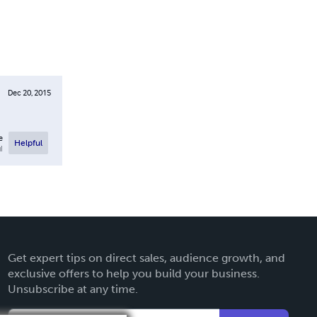
Dec 20, 2015
e
Helpful
l
Get expert tips on direct sales, audience growth, and
exclusive offers to help you build your business.
Unsubscribe at any time.