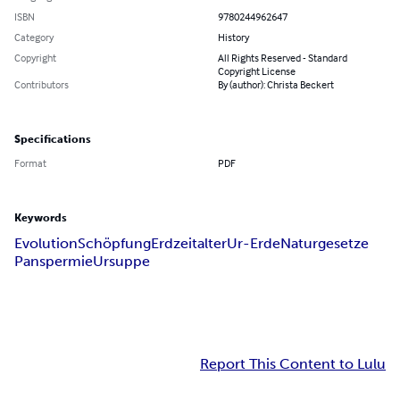
ISBN
9780244962647
Category
History
Copyright
All Rights Reserved - Standard
Copyright License
Contributors
By (author): Christa Beckert
Specifications
Format
PDF
Keywords
Evolution
Schöpfung
Erdzeitalter
Ur-Erde
Naturgesetze
Panspermie
Ursuppe
Report This Content to Lulu