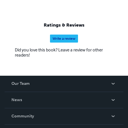
Ratings & Reviews
Write a review
Did you love this book? Leave a review for other
readers!
Our Team
About Us
News
Careers
In The News
Community
Events