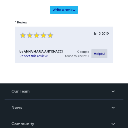
Write a review
1
Review
Jan 3, 2010
by
ANNA MARIA ANTONACCI
0
people
Helpful
found this helpful
Report this review
Our Team
About Us
News
Careers
In The News
Community