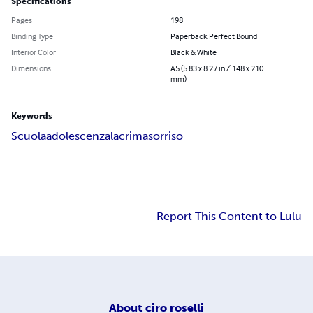
Specifications
Pages
198
Binding Type
Paperback Perfect Bound
Interior Color
Black & White
Dimensions
A5 (5.83 x 8.27 in / 148 x 210
mm)
Keywords
Scuola
adolescenza
lacrima
sorriso
Report This Content to Lulu
About
ciro roselli