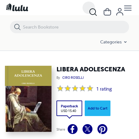
LIBERA ADOLESCENZA
Categories
LIBERA ADOLESCENZA
By
CIRO ROSELLI
1
rating
Paperback
Add to Cart
USD 15.40
Share