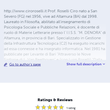
http://www.ciroroselli.it Prof. Roselli Ciro nato a San
Severo (FG) nel 1956, vive ad Altamura (BA) dal 1998.
Laureato in Filosofia, abilitato all’insegnamento di
Psicologia Sociale e Pubbliche Relazioni, è docente di
ruolo di Materie Letterarie presso l’ I.I.S.S. “M. DENORA” di
Altamura, in provincia di Bari. Specializzato in Gestione
della Infrastruttura Tecnologica (C2) ha eseguito incarichi
ad essa connesse e ha insegnato informatica. Nel 1981 ha
pubblicate per Levante di Bari “Attraverso le Nove
Sinfonie di L. Van Beethoven” e (con Luigi Roselli) “Dalla
Show full description
Go to author's page
fabbrica al sociale: le 150 ore in terra di Bari ed Oristano”,
Nel 2000 ha pubblicato per l’Amministrazione Comunale
di Poggiorsini 2 CDROM: “Poggiorsini il paradiso a
portata di mano” e “Poggiorsini - Un paradiso a portata di
mano”. Nel 2005 ha pubblicato, ancora per Levante, “A
reti spiegate – Tra percorsi di comunicazione e strumenti
di vigilanza” e (con Maria Antonacci)
Ratings & Reviews
“LIBER@DOLESCENZA” Etc.,etc.,etc.,-
1
rating