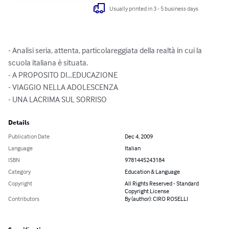
Usually printed in 3 - 5 business days
- Analisi seria, attenta, particolareggiata della realtà in cui la 
scuola italiana è situata.

- A PROPOSITO DI…EDUCAZIONE

- VIAGGIO NELLA ADOLESCENZA

- UNA LACRIMA SUL SORRISO
Details
Publication Date
Dec 4, 2009
Language
Italian
ISBN
9781445243184
Category
Education & Language
Copyright
All Rights Reserved - Standard
Copyright License
Contributors
By (author): CIRO ROSELLI