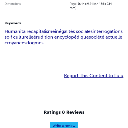
Dimensions
Royal (6.14 x 9.21 in / 156 x 234
mm)
Keywords
Humanitaire
capitalisme
inégalités sociales
interrogations
soif culturelle
érudition encyclopédique
société actuelle
croyances
dogmes
Report This Content to Lulu
Ratings & Reviews
Write a review