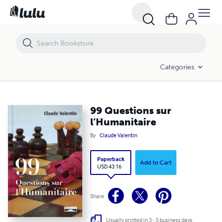
99 Questions sur l’Humanitaire
Categories
99 Questions sur
l’Humanitaire
By
Claude Valentin
Paperback
Add to Cart
USD 43.16
Share
Usually printed in 3 - 5 business days