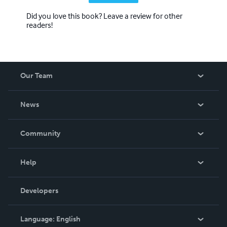
Did you love this book? Leave a review for other
readers!
Our Team
About Us
News
Careers
In The News
Community
Events
Blog
Help
Videos
Order Lookup
Developers
Podcast
Knowledge Base
Language:
English
Contact Support