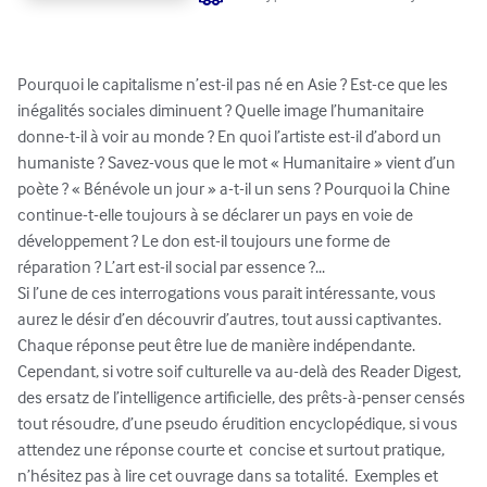
Pourquoi le capitalisme n’est-il pas né en Asie ? Est-ce que les 
inégalités sociales diminuent ? Quelle image l’humanitaire 
donne-t-il à voir au monde ? En quoi l’artiste est-il d’abord un 
humaniste ? Savez-vous que le mot « Humanitaire » vient d’un 
poète ? « Bénévole un jour » a-t-il un sens ? Pourquoi la Chine 
continue-t-elle toujours à se déclarer un pays en voie de 
développement ? Le don est-il toujours une forme de 
réparation ? L’art est-il social par essence ?... 

Si l’une de ces interrogations vous parait intéressante, vous 
aurez le désir d’en découvrir d’autres, tout aussi captivantes. 
Chaque réponse peut être lue de manière indépendante. 
Cependant, si votre soif culturelle va au-delà des Reader Digest, 
des ersatz de l’intelligence artificielle, des prêts-à-penser censés 
tout résoudre, d’une pseudo érudition encyclopédique, si vous 
attendez une réponse courte et  concise et surtout pratique, 
n’hésitez pas à lire cet ouvrage dans sa totalité.  Exemples et 