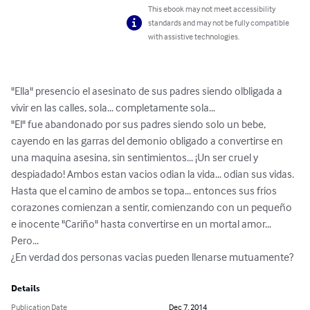
This ebook may not meet accessibility
standards and may not be fully compatible
with assistive technologies.
"Ella" presencio el asesinato de sus padres siendo olbligada a 
vivir en las calles, sola... completamente sola...

"El" fue abandonado por sus padres siendo solo un bebe, 
cayendo en las garras del demonio obligado a convertirse en 
una maquina asesina, sin sentimientos... ¡Un ser cruel y 
despiadado! Ambos estan vacios odian la vida... odian sus vidas. 
Hasta que el camino de ambos se topa... entonces sus frios 
corazones comienzan a sentir, comienzando con un pequeño 
e inocente "Cariño" hasta convertirse en un mortal amor... 

Pero...

¿En verdad dos personas vacias pueden llenarse mutuamente?
Details
Publication Date
Dec 7, 2014