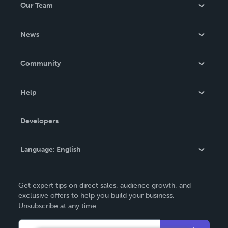
Our Team
About Us
News
Careers
In The News
Community
Events
Blog
Help
Videos
Order Lookup
Developers
Podcast
Knowledge Base
Language:
English
Contact Support
English
Get expert tips on direct sales, audience growth, and
Deutsch
exclusive offers to help you build your business.
Unsubscribe at any time.
Français
Italiano