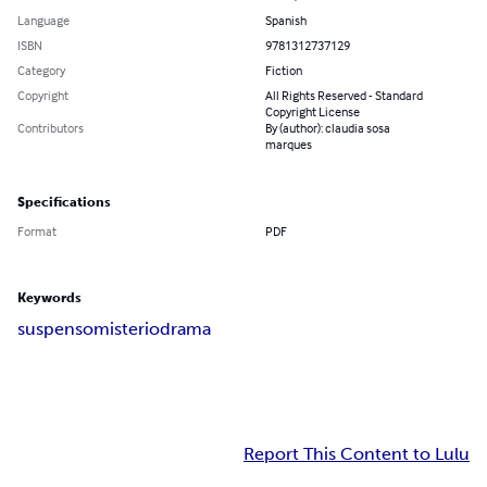
Language
Spanish
ISBN
9781312737129
Category
Fiction
Copyright
All Rights Reserved - Standard
Copyright License
Contributors
By (author): claudia sosa
marques
Specifications
Format
PDF
Keywords
suspenso
misterio
drama
Report This Content to Lulu