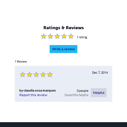
Ratings & Reviews
1
rating
Write a review
1
Review
Dec 7, 2014
by
claudia sosa marques
0
people
Helpful
found this helpful
Report this review