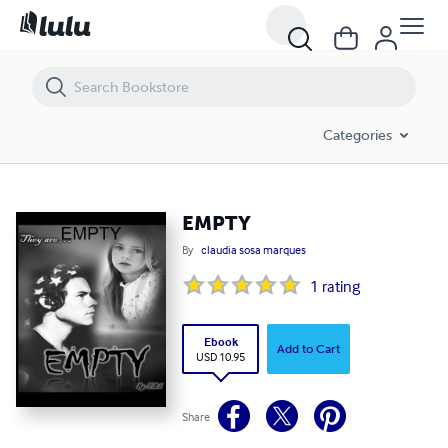
EMPTY
Categories
EMPTY
By
claudia sosa marques
1
rating
Ebook
Add to Cart
USD 10.95
Share