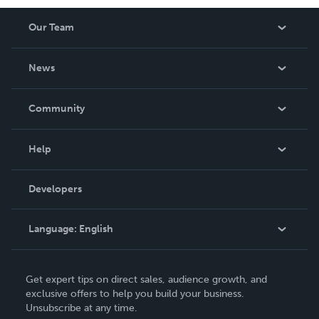
Our Team
About Us
News
Careers
In The News
Community
Events
Blog
Help
Videos
Order Lookup
Developers
Podcast
Knowledge Base
Language:
English
Contact Support
English
Get expert tips on direct sales, audience growth, and
Deutsch
exclusive offers to help you build your business.
Unsubscribe at any time.
Français