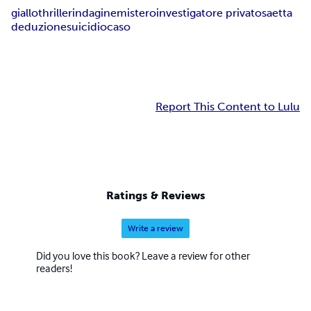
giallo
thriller
indagine
mistero
investigatore privato
saetta
deduzione
suicidio
caso
Report This Content to Lulu
Ratings & Reviews
Write a review
Did you love this book? Leave a review for other
readers!