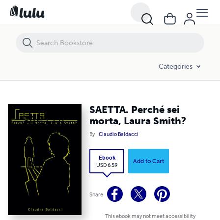
SAETTA. Perché sei morta, Laura Smith?
Categories
SAETTA. Perché sei
morta, Laura Smith?
By
Claudio Baldacci
Ebook
Add to Cart
USD 6.59
Share
This ebook may not meet accessibility