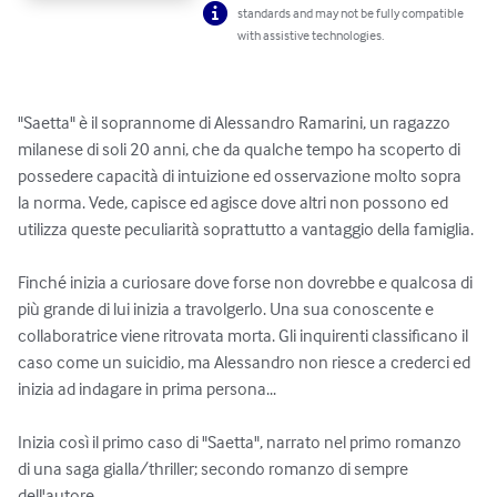
standards and may not be fully compatible
with assistive technologies.
"Saetta" è il soprannome di Alessandro Ramarini, un ragazzo 
milanese di soli 20 anni, che da qualche tempo ha scoperto di 
possedere capacità di intuizione ed osservazione molto sopra 
la norma. Vede, capisce ed agisce dove altri non possono ed 
utilizza queste peculiarità soprattutto a vantaggio della famiglia.

Finché inizia a curiosare dove forse non dovrebbe e qualcosa di 
più grande di lui inizia a travolgerlo. Una sua conoscente e 
collaboratrice viene ritrovata morta. Gli inquirenti classificano il 
caso come un suicidio, ma Alessandro non riesce a crederci ed 
inizia ad indagare in prima persona...

Inizia così il primo caso di "Saetta", narrato nel primo romanzo 
di una saga gialla/thriller; secondo romanzo di sempre 
dell'autore.
