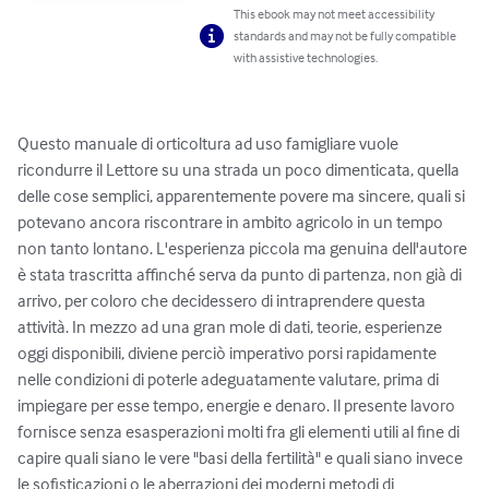
This ebook may not meet accessibility
standards and may not be fully compatible
with assistive technologies.
Questo manuale di orticoltura ad uso famigliare vuole 
ricondurre il Lettore su una strada un poco dimenticata, quella 
delle cose semplici, apparentemente povere ma sincere, quali si 
potevano ancora riscontrare in ambito agricolo in un tempo 
non tanto lontano. L'esperienza piccola ma genuina dell'autore 
è stata trascritta affinché serva da punto di partenza, non già di 
arrivo, per coloro che decidessero di intraprendere questa 
attività. In mezzo ad una gran mole di dati, teorie, esperienze 
oggi disponibili, diviene perciò imperativo porsi rapidamente 
nelle condizioni di poterle adeguatamente valutare, prima di 
impiegare per esse tempo, energie e denaro. Il presente lavoro 
fornisce senza esasperazioni molti fra gli elementi utili al fine di 
capire quali siano le vere "basi della fertilità" e quali siano invece 
le sofisticazioni o le aberrazioni dei moderni metodi di 