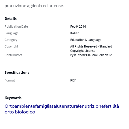
produzione agricola ed ortense.
Details
Publication Date
Feb 9, 2014
Language
Italian
Category
Education & Language
Copyright
All Rights Reserved - Standard
Copyright License
Contributors
By (author): Claudio Della Valle
Specifications
Format
PDF
Keywords
Orto
ambiente
famiglia
salute
naturale
nutrizione
fertilità
orto biologico