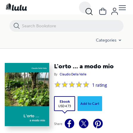
L'orto ... a modo mio
Categories
L'orto ... a modo mio
By
Claudio Della Valle
1
rating
Ebook
Add to Cart
USD 4.73
Share