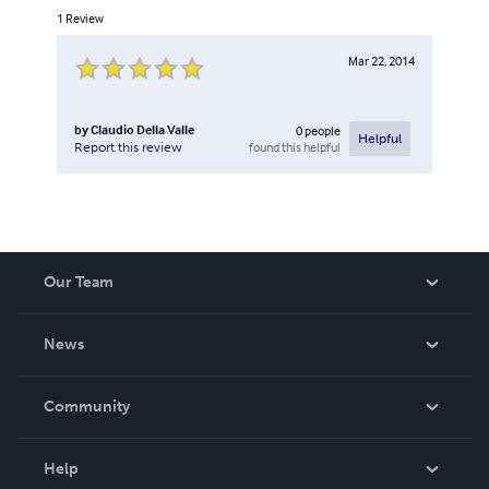
1
Review
Mar 22, 2014
by
Claudio Della Valle
0
people
Helpful
found this helpful
Report this review
Our Team
About Us
News
Careers
In The News
Community
Events
Blog
Help