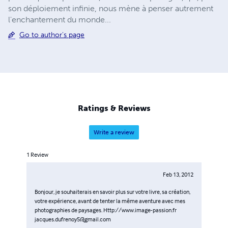
son déploiement infinie, nous mène à penser autrement
l'enchantement du monde...
Go to author's page
Ratings & Reviews
Write a review
1
Review
Feb 13, 2012
Bonjour, je souhaiterais en savoir plus sur votre livre, sa création,
votre expérience, avant de tenter la même aventure avec mes
photographies de paysages. Http://www.image-passion.fr
jacques.dufrenoy5@gmail.com