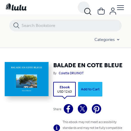
BALADE EN COTE BLEUE
Categories
BALADE EN COTE BLEUE
By
Colette DRUINOT
Ebook
Add to Cart
USD 12.63
Share
This ebook may not meet accessibility
standards and may not be fully compatible