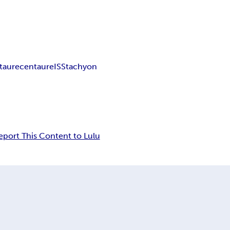
taure
centaure
ISS
tachyon
eport This Content to Lulu