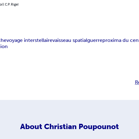
r): C.P. Rigel
che
voyage interstellaire
vaisseau spatial
guerre
proxima du cen
tion
R
About
Christian Poupounot