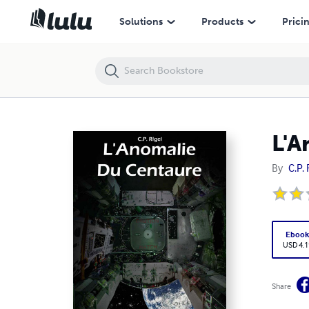
L'Anomalie du Centaure
Solutions
Products
Prici
L'A
By
C.P. 
Eboo
USD 4.1
Share