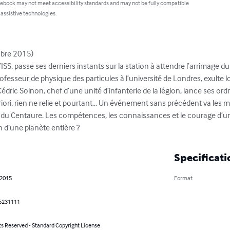
 ebook may not meet accessibility standards and may not be fully compatible
 assistive technologies.
obre 2015)

ISS, passe ses derniers instants sur la station à attendre l’arrimage d
ofesseur de physique des particules à l’université de Londres, exulte l
édric Solnon, chef d’une unité d’infanterie de la légion, lance ses or
riori, rien ne relie et pourtant… Un événement sans précédent va les 
e du Centaure. Les compétences, les connaissances et le courage d
in d’une planète entière ?
Specificati
 2015
Format
5231111
ts Reserved - Standard Copyright License