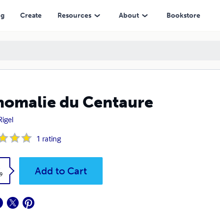
ng
Create
Resources
About
Bookstore
nomalie du Centaure
Rigel
1
rating
k
Add to Cart
9