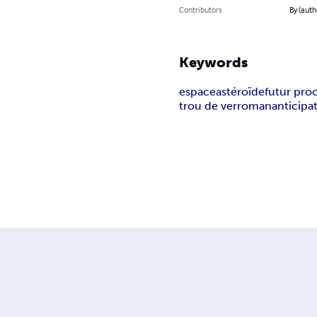
Contributors
By (autho
Keywords
espace
astéroïde
futur pro
trou de ver
roman
anticipa