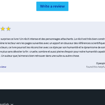
Write a review
surprise ce livre ! Un récit intense et des personnages attachants. Le récit est très bien constru
e le lecteur vers les pages suivantes avec un apport en douceur des références scientifiques.
teurs, ce livre pourrait les réconcilier avec ce style par son humanité et le dynamisme de son
dire plus sans dévoiler la fin : cruelle, sombre et aussi pleine d'espoir pour notre humanité capab
 Un auteur que j'aimerais bien retrouver dans une suite ou autre chose.
0
peopl
found this helpfu
eview
nglish