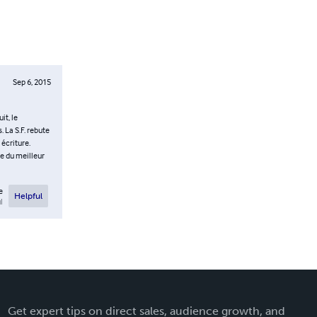
Sep 6, 2015
it, le
 La S.F. rebute
 écriture.
le du meilleur
e
Helpful
l
Get expert tips on direct sales, audience growth, and