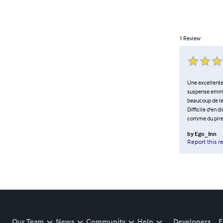
1
Review
Une excellente 
suspense emmèn
beaucoup de lec
Difficile d'en 
comme du pire.
by
Ego_Inn
Report this r
Our Team
News
Community
Help
Developers
E