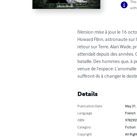
This
with
(Version mise à jour le 16 oct
Howard Flinn, astronaute sur l’
retour sur Terre. Alan Wade, pr
attendait depuis des années. C
bataille. Des hommes que, à p
venue de l’espace: L’anomali
suffiront-ils à changer le dest
Details
Publication Date
May 31,
Language
French
ISBN
978295
Category
Fiction
Copyright
All Righ