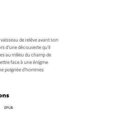
u vaisseau de relève avant son 
ors d’une découverte qu’il 
dres au milieu du champ de 
mettre face à une énigme 
’une poignée d’hommes 
ons
EPUB