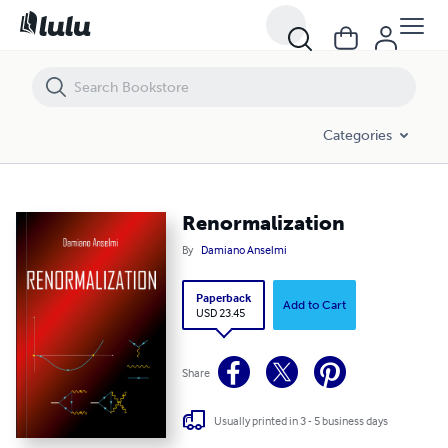
Renormalization
Categories
Renormalization
By
Damiano Anselmi
Paperback
Add to Cart
USD 23.45
Share
Usually printed in 3 - 5 business days