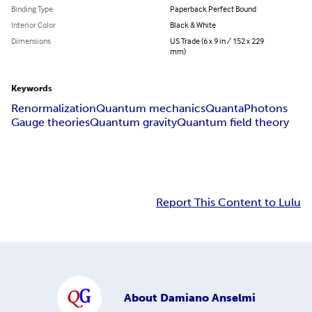
Binding Type
Paperback Perfect Bound
Interior Color
Black & White
Dimensions
US Trade (6 x 9 in / 152 x 229
mm)
Keywords
Renormalization
Quantum mechanics
Quanta
Photons
Gauge theories
Quantum gravity
Quantum field theory
Report This Content to Lulu
About
Damiano Anselmi