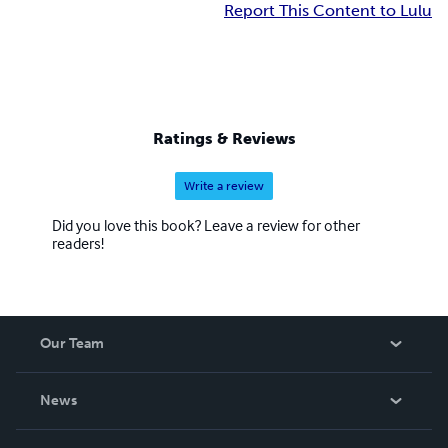
Report This Content to Lulu
Ratings & Reviews
Write a review
Did you love this book? Leave a review for other
readers!
Our Team
About Us
News
Careers
In The News