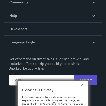
Community
Events
Blog
Help
Videos
Order Lookup
Developers
Podcast
Knowledge Base
Language:
English
Contact Support
English
Get expert tips on direct sales, audience growth, and
Deutsch
exclusive offers to help you build your business.
Unsubscribe at any time.
Français
Italiano
Submit
Español
Cookies & Privacy
Lulu uses cookies to create a personalized
experience on our site, analyze site usage, and
assist in our marketing efforts. Continuing to use