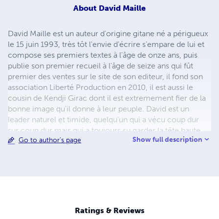
About
David Maille
David Maille est un auteur d'origine gitane né a périgueux
le 15 juin 1993, très tôt l'envie d'écrire s'empare de lui et
compose ses premiers textes à l'âge de onze ans, puis
publie son premier recueil à l'âge de seize ans qui fût
premier des ventes sur le site de son editeur, il fond son
association Liberté Production en 2010, il est aussi le
cousin de Kendji Girac dont il est extremement fier de la
bonne image qu'il donne à leur peuple. David est un
leader naturel et timide, quelqu'un qui a vécu coup dur
sur coup dur mais qui a toujours su garder la tête haute.
Show full description
Go to author's page
Ratings & Reviews