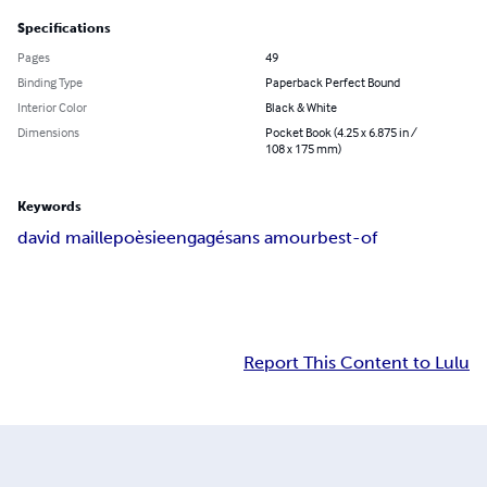
Specifications
Pages
49
Binding Type
Paperback Perfect Bound
Interior Color
Black & White
Dimensions
Pocket Book (4.25 x 6.875 in /
108 x 175 mm)
Keywords
david maille
poèsie
engagé
sans amour
best-of
Report This Content to Lulu