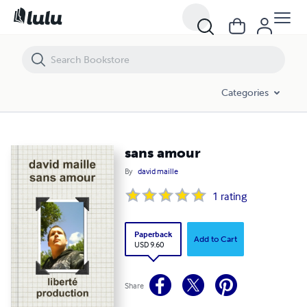
sans amour
Categories
sans amour
By
david maille
1
rating
Paperback
Add to Cart
USD 9.60
Share