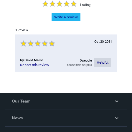
1
rating
Write a review
1
Review
Oct 20, 2011
by
David Maille
0
people
Helpful
found this helpful
Report this review
Our Team
About Us
News
Careers
In The News