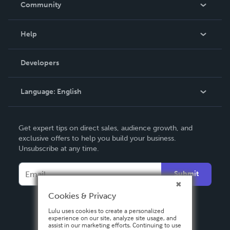
Community
Events
Blog
Help
Videos
Order Lookup
Developers
Podcast
Knowledge Base
Language:
English
Contact Support
English
Get expert tips on direct sales, audience growth, and
Deutsch
exclusive offers to help you build your business.
Unsubscribe at any time.
Français
Italiano
Submit
Español
Cookies & Privacy
Lulu uses cookies to create a personalized
experience on our site, analyze site usage, and
assist in our marketing efforts. Continuing to use