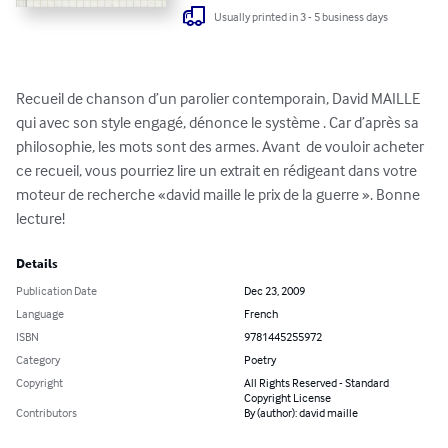
Usually printed in 3 - 5 business days
Recueil de chanson d’un parolier contemporain, David MAILLE 
qui avec son style engagé, dénonce le système . Car d’après sa 
philosophie, les mots sont des armes. Avant  de vouloir acheter 
ce recueil, vous pourriez lire un extrait en rédigeant dans votre 
moteur de recherche «david maille le prix de la guerre ». Bonne 
lecture!
Details
Publication Date
Dec 23, 2009
Language
French
ISBN
9781445255972
Category
Poetry
Copyright
All Rights Reserved - Standard
Copyright License
Contributors
By (author): david maille