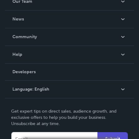
Our Team
About Us
News
Careers
In The News
Community
Events
Blog
Help
Videos
Order Lookup
Developers
Podcast
Knowledge Base
Language:
English
Contact Support
English
Get expert tips on direct sales, audience growth, and
Deutsch
exclusive offers to help you build your business.
Unsubscribe at any time.
Français
Italiano
Submit