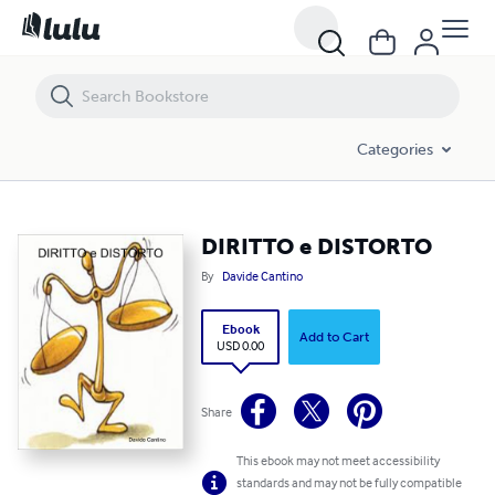
DIRITTO e DISTORTO
Categories
DIRITTO e DISTORTO
By
Davide Cantino
Ebook
Add to Cart
USD 0.00
Share
This ebook may not meet accessibility
standards and may not be fully compatible