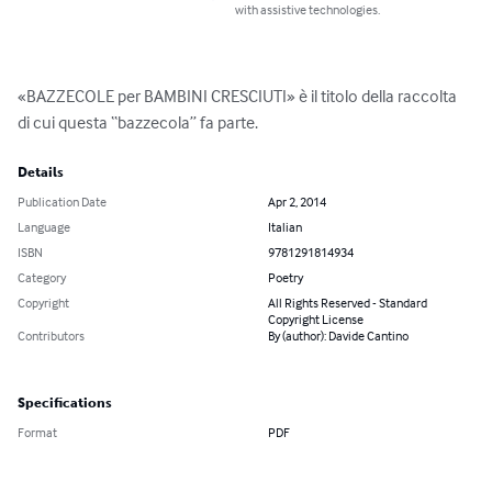
with assistive technologies.
«BAZZECOLE per BAMBINI CRESCIUTI» è il titolo della raccolta 
di cui questa “bazzecola” fa parte.
Details
Publication Date
Apr 2, 2014
Language
Italian
ISBN
9781291814934
Category
Poetry
Copyright
All Rights Reserved - Standard
Copyright License
Contributors
By (author): Davide Cantino
Specifications
Format
PDF