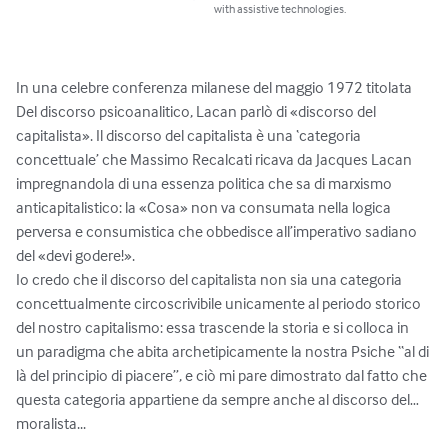
with assistive technologies.
In una celebre conferenza milanese del maggio 1972 titolata 
Del discorso psicoanalitico, Lacan parlò di «discorso del 
capitalista». Il discorso del capitalista è una ‘categoria 
concettuale’ che Massimo Recalcati ricava da Jacques Lacan 
impregnandola di una essenza politica che sa di marxismo 
anticapitalistico: la «Cosa» non va consumata nella logica 
perversa e consumistica che obbedisce all’imperativo sadiano 
del «devi godere!».

Io credo che il discorso del capitalista non sia una categoria 
concettualmente circoscrivibile unicamente al periodo storico 
del nostro capitalismo: essa trascende la storia e si colloca in 
un paradigma che abita archetipicamente la nostra Psiche “al di 
là del principio di piacere”, e ciò mi pare dimostrato dal fatto che 
questa categoria appartiene da sempre anche al discorso del… 
moralista...