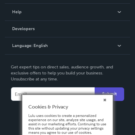
Events
Blog
Help
Videos
Order Lookup
Developers
Podcast
Knowledge Base
Language:
English
Contact Support
English
Get expert tips on direct sales, audience growth, and
Deutsch
exclusive offers to help you build your business.
Unsubscribe at any time.
Français
Italiano
Submit
Español
Cookies & Privacy
Lulu uses cookies to create a personalized
experience on our site, analyze site usage, and
assist in our marketing efforts. Continuing to use
this site without updating your privacy settings
means you agree to our use of cookies.