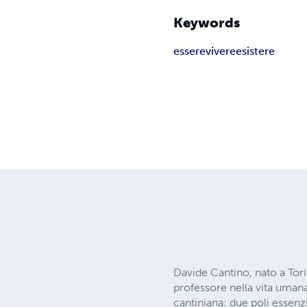
Keywords
essere
vivere
esistere
Davide Cantino, nato a Tor
professore nella vita umana
cantiniana: due poli essen