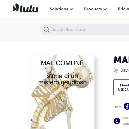
MAL COMUNE
Solutions
Products
Prici
MA
By
Davi
Eboo
USD 29
Share
This
with