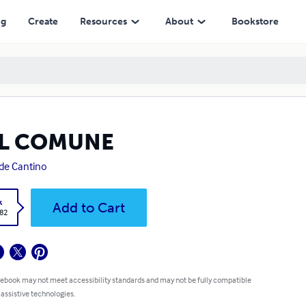
ng
Create
Resources
About
Bookstore
L COMUNE
de Cantino
k
Add to Cart
.82
 ebook may not meet accessibility standards and may not be fully compatible
 assistive technologies.