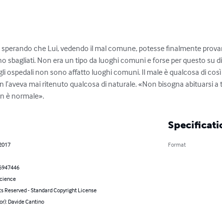
 sperando che Lui, vedendo il mal comune, potesse finalmente provare
o sbagliati. Non era un tipo da luoghi comuni e forse per questo su di
gli ospedali non sono affatto luoghi comuni. Il male è qualcosa di così
 l’aveva mai ritenuto qualcosa di naturale. «Non bisogna abituarsi a 
on è normale».
Specificati
 2017
Format
6947446
Science
ts Reserved - Standard Copyright License
or): Davide Cantino