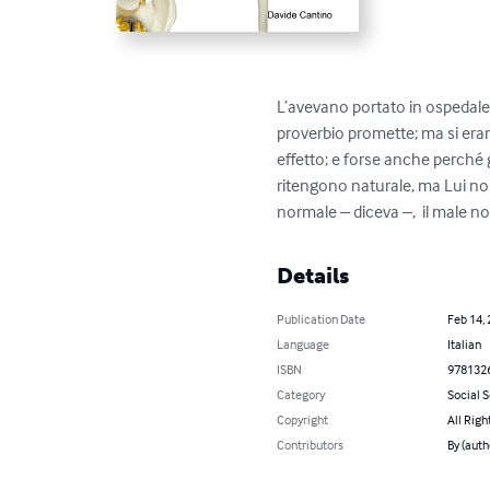
L’avevano portato in ospedale
proverbio promette; ma si eran
effetto; e forse anche perché 
ritengono naturale, ma Lui non
normale – diceva –,  il male n
Details
Publication Date
Feb 14,
Language
Italian
ISBN
978132
Category
Social 
Copyright
All Righ
Contributors
By (auth