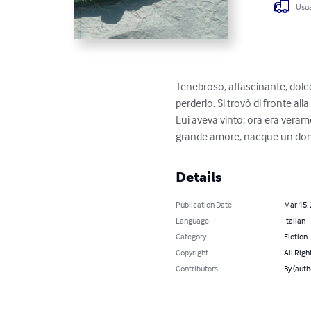
Usua
Tenebroso, affascinante, dolce
perderlo. Si trovò di fronte alla
Lui aveva vinto: ora era verame
grande amore, nacque un dono
Details
Publication Date
Mar 15,
Language
Italian
Category
Fiction
Copyright
All Righ
Contributors
By (auth