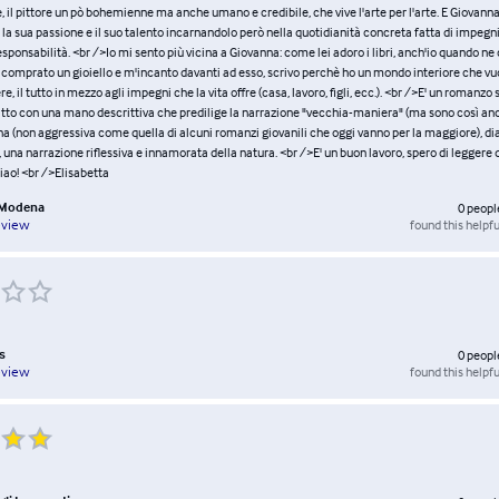
re, il pittore un pò bohemienne ma anche umano e credibile, che vive l'arte per l'arte. E Giovanna,
a sua passione e il suo talento incarnandolo però nella quotidianità concreta fatta di impegni,
ponsabilità. <br />Io mi sento più vicina a Giovanna: come lei adoro i libri, anch'io quando n
 comprato un gioiello e m'incanto davanti ad esso, scrivo perchè ho un mondo interiore che vu
e, il tutto in mezzo agli impegni che la vita offre (casa, lavoro, figli, ecc.). <br />E' un romanzo 
tto con una mano descrittiva che predilige la narrazione "vecchia-maniera" (ma sono così anch'
a (non aggressiva come quella di alcuni romanzi giovanili che oggi vanno per la maggiore), dia
i, una narrazione riflessiva e innamorata della natura. <br />E' un buon lavoro, spero di leggere
Ciao! <br />Elisabetta
a Modena
0
peopl
found this helpfu
eview
s
0
peopl
found this helpfu
eview