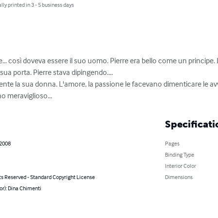
lly printed in 3 - 5 business days
... così doveva essere il suo uomo. Pierre era bello come un principe
 sua porta. Pierre stava dipingendo....

nte la sua donna. L'amore, la passione le facevano dimenticare le avver
 meraviglioso...
Specificati
 2008
Pages
Binding Type
Interior Color
ts Reserved - Standard Copyright License
Dimensions
or): Dina Chimenti