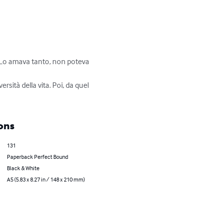
. Lo amava tanto, non poteva 
sità della vita. Poi, da quel 
ons
131
Paperback Perfect Bound
Black & White
A5 (5.83 x 8.27 in / 148 x 210 mm)