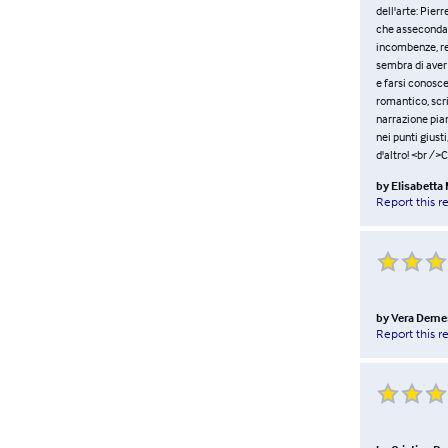
dell'arte: Pier
che asseconda l
incombenze, res
sembra di aver
e farsi conoscer
romantico, scri
narrazione pian
nei punti giust
d'altro! <br />
by
Elisabett
Report this r
by
Vera Deme
Report this r