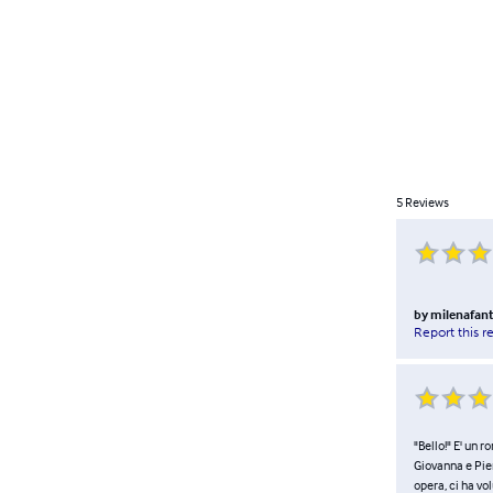
5
Reviews
by
milenafant
Report this r
"Bello!" E' un 
Giovanna e Pierr
opera, ci ha vo