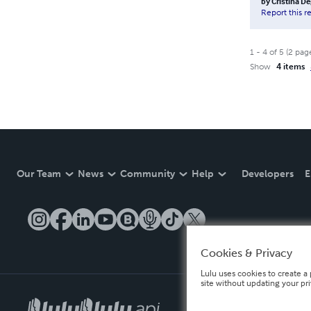
by
Cristina De
Report this r
1
-
4
of
5
(
2
pag
Show
4 items
Our Team
News
Community
Help
Developers
E
Cookies & Privacy
Lulu uses cookies to create a 
site without updating your pr