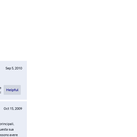
Sep 5, 2010
e
Helpful
l
Oct 15, 2009
rincipali,
 questa sua
possono avere