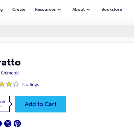
ng
Create
Resources
About
Bookstore
ratto
 Chimenti
5
ratings
ack
Add to Cart
7