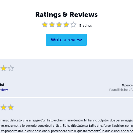
Ratings & Reviews
5
ratings
Write a review
ini
0
peopl
found this helpfu
eview
romanzo delicato, che si legge d'un fiato e che rimane dentro. Mi hanno colpito i due personaggi p
e: entrambi, a loro modo, sono degli artisti. Ed ho riflettuto sul fatto che, forse, l'autrice, con
luto proporre (tra le varie cose che si potrebbero dire di questo romanzo) le due visioni che si 