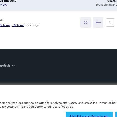
gli Innocenti
0
peopl
found this helpfu
eview
es
)
8 items
16 items
per page
nglish
personalized experience on our site, analyze site usage, and assist in our marketing e
ivacy settings means you agree to our use of cookies.
Update preferences