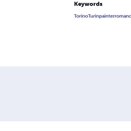
Keywords
Torino
Turin
painter
roman