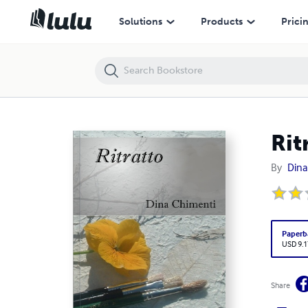
Ritratto
Solutions
Products
Prici
Rit
By
Dina
Paperb
USD 9.1
Share