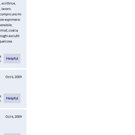
 scrittrice,
 lavoro,
e compro uno mi
ole esprimersi
sensibile,
io!), cioè la
loghi asciutti
 qualcosa
e
Helpful
l
Oct 6, 2009
e
Helpful
l
Oct 6, 2009