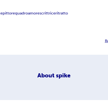
ce
pittore
quadro
amore
scrittrice
ritratto
R
About
spike