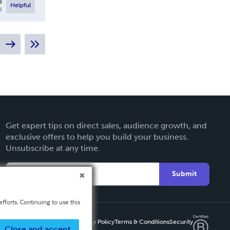
e
Helpful
l
Get expert tips on direct sales, audience growth, and
exclusive offers to help you build your business.
Unsubscribe at any time.
Submit
fforts. Continuing to use this
Privacy Policy
Terms & Conditions
Security
Close and accept