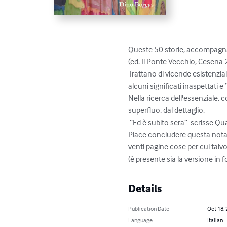
Queste 50 storie, accompagnate 
(ed. Il Ponte Vecchio, Cesena 
Trattano di vicende esistenziali
alcuni significati inaspettati e 
Nella ricerca dell'essenziale, 
superfluo, dal dettaglio.

 “Ed è subito sera”  scrisse Quasimodo, ben rappresentando in pochi versi la brevità dell'esistenza, la solitudine, la pena del vivere. 

Piace concludere questa nota c
venti pagine cose per cui talvol
(è presente sia la versione in f
Details
Publication Date
Oct 18,
Language
Italian