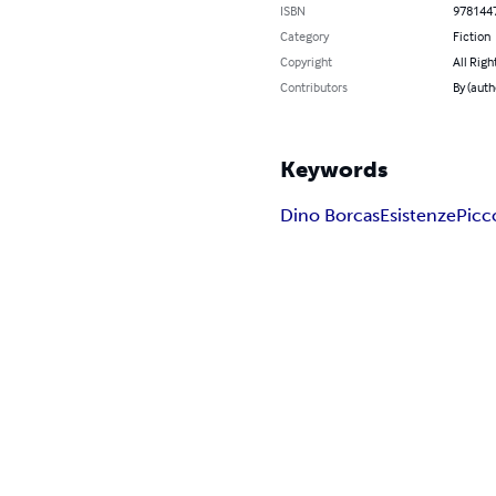
ISBN
978144
Category
Fiction
Copyright
All Righ
Contributors
By (auth
Keywords
Dino Borcas
Esistenze
Picc