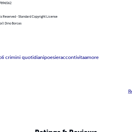
7896562
ts Reserved - Standard Copyright License
or): Dino Borcas
oli crimini quotidiani
poesie
racconti
vita
amore
R