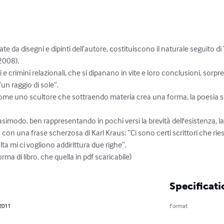
da disegni e dipinti dell’autore, costituiscono il naturale seguito di “
2008).

 e crimini relazionali, che si dipanano in vite e loro conclusioni, sorpresi
“un raggio di sole”. 

come uno scultore che sottraendo materia crea una forma, la poesia sa a
on una frase scherzosa di Karl Kraus: “Ci sono certi scrittori che rie
ta mi ci vogliono addirittura due righe”.

orma di libro, che quella in pdf scaricabile)
Specificati
 2011
Format