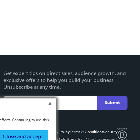
Get expert tips on direct sales, audience growth, and
exclusive offers to help you build your business.
Unsubscribe at any time.
Submit
fforts. Continuing to use this
Privacy Policy
Terms & Conditions
Security
Close and accept
Copyright ©
2026 Lulu Press, Inc. All rights reserved.