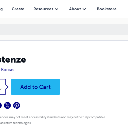
ng
Create
Resources
About
Bookstore
stenze
 Borcas
k
Add to Cart
7
 ebook may not meet accessibility standards and may not be fully compatible
 assistive technologies.