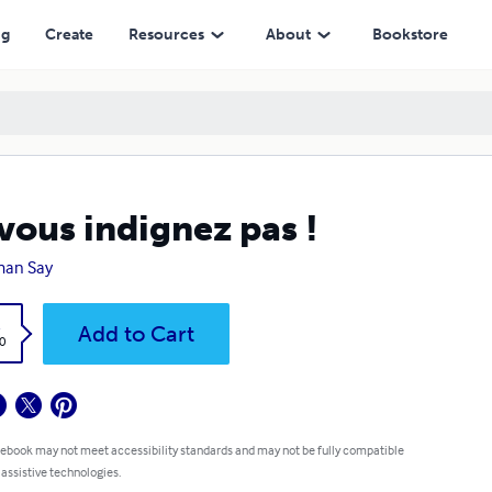
ng
Create
Resources
About
Bookstore
vous indignez pas !
man Say
k
Add to Cart
0
 ebook may not meet accessibility standards and may not be fully compatible
 assistive technologies.