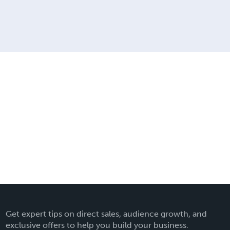
Get expert tips on direct sales, audience growth, and
exclusive offers to help you build your business.