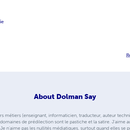
ie
R
About
Dolman Say
ers métiers (enseignant, informaticien, traducteur, auteur tech
domaines de prédilection sont le pastiche et la satire. J'aime aus
Je n'aime pas les nullités médiatiques, surtout quand elles se p