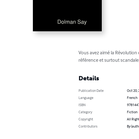
Vous avez aimé la Révolution de 
référence et surtout scandale, 
Details
Publication Date
Oct 20,
Language
French
ISBN
978144
Category
Fiction
Copyright
All Righ
Contributors
By (auth