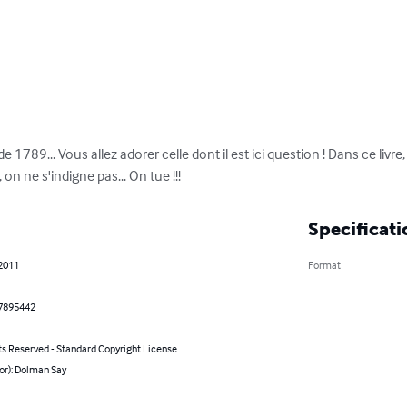
1789... Vous allez adorer celle dont il est ici question ! Dans ce livre, 
on ne s'indigne pas... On tue !!!
Specificati
 2011
Format
7895442
ts Reserved - Standard Copyright License
or): Dolman Say